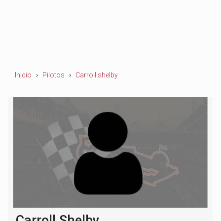
Inicio
Pilotos
Carroll shelby
Carroll Shelby