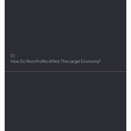
Woman in Mission Hills
A woman were arrested after he allegedly fired off from a car...
01
How Do Non-Profits Affect The Larger Economy?
3 Years After Man's Death
Mother hopes renewed reward will help find her son’s killer...