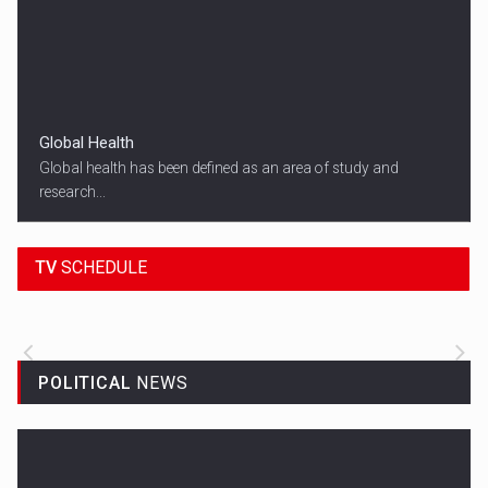
Global Health
Global health has been defined as an area of study and
research...
18:45
SPORT HEADLINES
TV
SCHEDULE
ALL THE LATEST SPORTS NEWS FROM
AROUND THE WORLD.
POLITICAL
NEWS