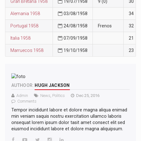
Gran Bretaña 1958
19/07/1958
9 (0)
30
Alemania 1958
03/08/1958
34
Portugal 1958
24/08/1958
Frenos
32
Italia 1958
07/09/1958
21
Marruecos 1958
19/10/1958
23
AUTHOOR:
HUGH JACKSON
Admin
News
,
Politics
Dec 25, 2016
Comments
Tempor incididunt labore et dolore magna aliqua enimad
min veniam saquis nostru exercitation ullamco laboris
onsequat lorem ipsum dolor tasit amet consect elit sed
eiusmod incididunt labore et dolore magna aliquipsum.