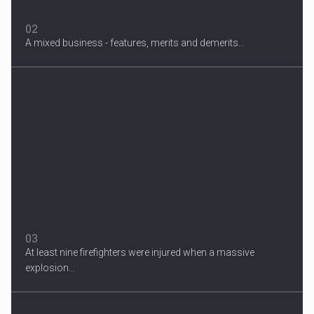
02
A mixed business - features, merits and demerits...
Migrant Crisis
The proposal involves resettling one refugee in Europe for each
one...
03
At least nine firefighters were injured when a massive
explosion...