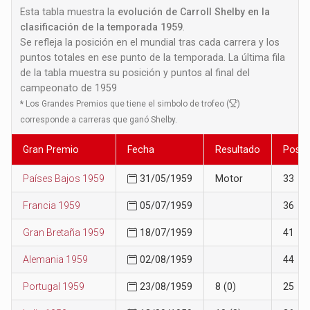
Esta tabla muestra la
evolución de Carroll Shelby en la
clasificación de la temporada 1959
.
Se refleja la posición en el mundial tras cada carrera y los
puntos totales en ese punto de la temporada. La última fila
de la tabla muestra su posición y puntos al final del
campeonato de 1959
*
Los Grandes Premios que tiene el simbolo de trofeo (
)
corresponde a carreras que ganó Shelby.
Gran Premio
Fecha
Resultado
Posic
Países Bajos 1959
31/05/1959
Motor
33
Francia 1959
05/07/1959
36
Gran Bretaña 1959
18/07/1959
41
Alemania 1959
02/08/1959
44
Portugal 1959
23/08/1959
8 (0)
25