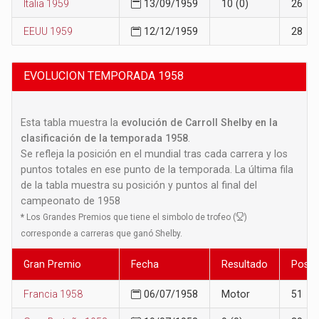
Italia 1959
13/09/1959
10 (0)
26
EEUU 1959
12/12/1959
28
EVOLUCION TEMPORADA 1958
Esta tabla muestra la
evolución de Carroll Shelby en la
clasificación de la temporada 1958
.
Se refleja la posición en el mundial tras cada carrera y los
puntos totales en ese punto de la temporada. La última fila
de la tabla muestra su posición y puntos al final del
campeonato de 1958
*
Los Grandes Premios que tiene el simbolo de trofeo (
)
corresponde a carreras que ganó Shelby.
Gran Premio
Fecha
Resultado
Posic
Francia 1958
06/07/1958
Motor
51