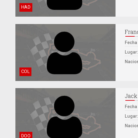
HAD
Fran
Fecha
Lugar
Nacion
COL
Jack
Fecha
Lugar
Nacion
DOO