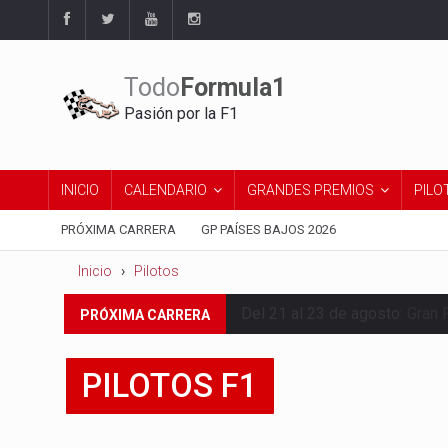
Todo
Formula1
Pasión por la F1
INICIO
CALENDARIO
GRANDES PREMIOS
PILO
PRÓXIMA CARRERA
GP PAÍSES BAJOS 2026
Inicio
Pilotos
Del 21 al 23 de agosto:
Gran 
PRÓXIMA CARRERA
PILOTOS F1