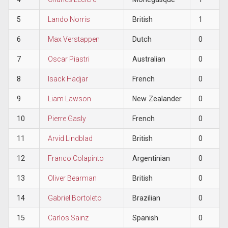
5
Lando Norris
British
1
6
Max Verstappen
Dutch
0
7
Oscar Piastri
Australian
0
8
Isack Hadjar
French
0
9
Liam Lawson
New Zealander
0
10
Pierre Gasly
French
0
11
Arvid Lindblad
British
0
12
Franco Colapinto
Argentinian
0
13
Oliver Bearman
British
0
14
Gabriel Bortoleto
Brazilian
0
15
Carlos Sainz
Spanish
0