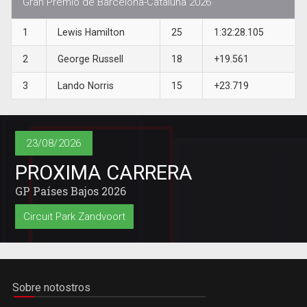
Gran Premio de Barcelona-Cataluña 2026
1
Lewis Hamilton
25
1:32:28.105
2
George Russell
18
+19.561
3
Lando Norris
15
+23.719
23/08/2026
PROXIMA CARRERA
GP Países Bajos 2026
Circuit Park Zandvoort
Sobre notostros