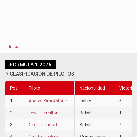
Inicio
FORMULA 1 2026
CLASIFICACIÓN DE PILOTOS
Pos.
Piloto
Nacionalidad
Victorias
1
Andrea Kimi Antonelli
Italian
6
2
Lewis Hamilton
British
1
3
George Russell
British
2
4
Charles Leclerc
Monegasque
1