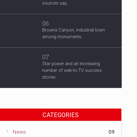
sources say...
06
Browns Canyon, industrial town
among monuments...
07
Star power and an increasing
number of web-to-TV success
stories...
CATEGORIES
News
09