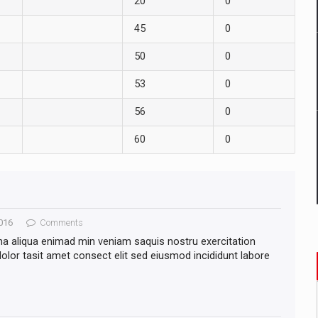
20
0
45
0
50
0
53
0
56
0
60
0
016
Comments
na aliqua enimad min veniam saquis nostru exercitation
lor tasit amet consect elit sed eiusmod incididunt labore