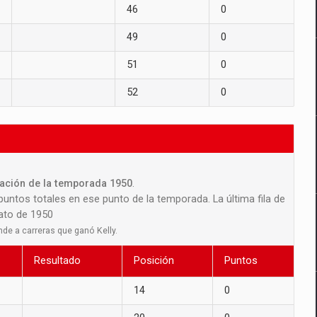
46
0
49
0
51
0
52
0
icación de la temporada 1950
.
 puntos totales en ese punto de la temporada. La última fila de
nato de 1950
nde a carreras que ganó Kelly.
Resultado
Posición
Puntos
14
0