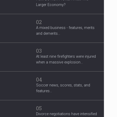
Larger Economy?
02
A mixed business - features, merits
and demerits...
03
At least nine firefighters were injured
when a massive explosion...
04
Soccer news, scores, stats, and
features...
05
Divorce negotiations have intensified