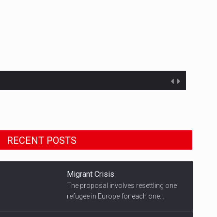
Migrant Crisis
The proposal involves resettling one
RECENT POSTS
refugee in Europe for each one...
Smith's Team
US Democratic presidential candidate
speaks with supporters...