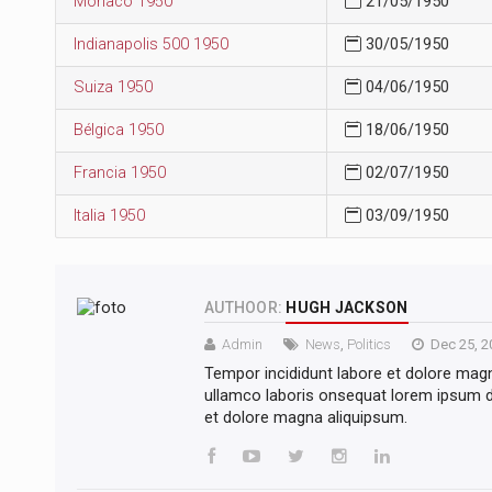
Mónaco 1950
21/05/1950
Indianapolis 500 1950
30/05/1950
Suiza 1950
04/06/1950
Bélgica 1950
18/06/1950
Francia 1950
02/07/1950
Italia 1950
03/09/1950
AUTHOOR:
HUGH JACKSON
Admin
News
,
Politics
Dec 25, 2
Tempor incididunt labore et dolore mag
ullamco laboris onsequat lorem ipsum do
et dolore magna aliquipsum.