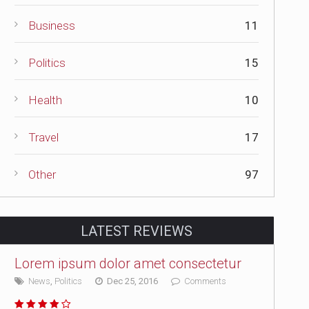
Business
11
Politics
15
Health
10
Travel
17
Other
97
LATEST REVIEWS
Lorem ipsum dolor amet consectetur
News
,
Politics
Dec 25, 2016
Comments