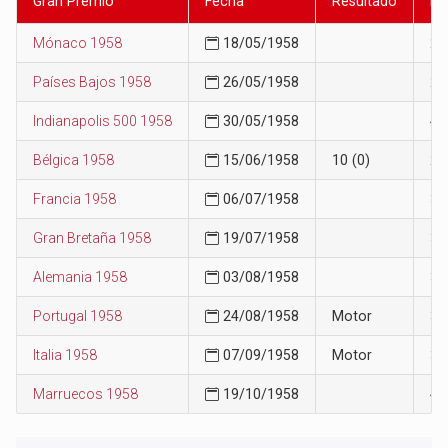
Gran Premio
Fecha
Resultado
Po
Mónaco 1958
18/05/1958
26
Países Bajos 1958
26/05/1958
28
Indianapolis 500 1958
30/05/1958
49
Bélgica 1958
15/06/1958
10 (0)
28
Francia 1958
06/07/1958
31
Gran Bretaña 1958
19/07/1958
32
Alemania 1958
03/08/1958
36
Portugal 1958
24/08/1958
Motor
36
Italia 1958
07/09/1958
Motor
38
Marruecos 1958
19/10/1958
40