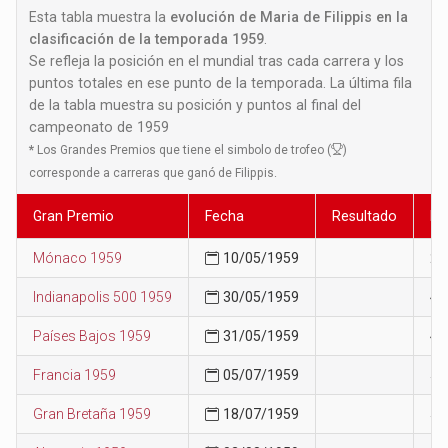
Esta tabla muestra la
evolución de Maria de Filippis en la
clasificación de la temporada 1959
.
Se refleja la posición en el mundial tras cada carrera y los
puntos totales en ese punto de la temporada. La última fila
de la tabla muestra su posición y puntos al final del
campeonato de 1959
*
Los Grandes Premios que tiene el simbolo de trofeo (
)
corresponde a carreras que ganó de Filippis.
Gran Premio
Fecha
Resultado
Po
Mónaco 1959
10/05/1959
21
Indianapolis 500 1959
30/05/1959
42
Países Bajos 1959
31/05/1959
45
Francia 1959
05/07/1959
50
Gran Bretaña 1959
18/07/1959
56