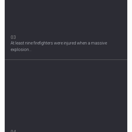
03
At least nine firefighters were injured when a massive
explosion...
04