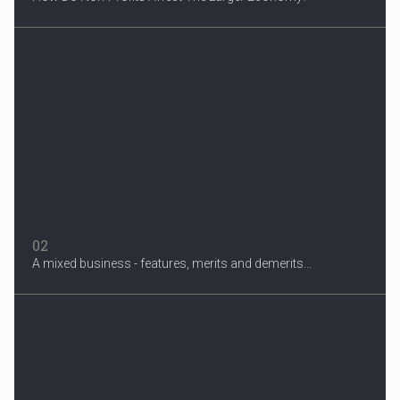
3 Years After Man's Death
Mother hopes renewed reward will help find her son’s killer...
02
A mixed business - features, merits and demerits...
Migrant Crisis
The proposal involves resettling one refugee in Europe for each
one...