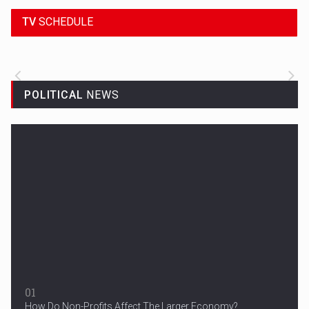
TV
SCHEDULE
ALL THE LATEST SPORTS NEWS FROM
AROUND THE WORLD.
POLITICAL
NEWS
Woman in Mission Hills
A woman were arrested after he allegedly fired off from a car...
01
How Do Non-Profits Affect The Larger Economy?