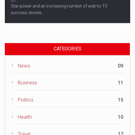
Star power and an increasing number of web-to-TV
success stories...
CATEGORIES
News
09
Business
11
Politics
15
Health
10
Travel
17