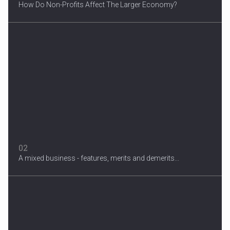
How Do Non-Profits Affect The Larger Economy?
3 Years After Man's Death
Mother hopes renewed reward will help find her son’s killer...
02
A mixed business - features, merits and demerits...
Migrant Crisis
The proposal involves resettling one refugee in Europe for each
one...