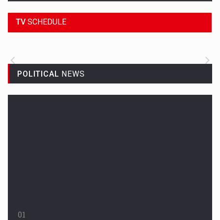
SPORT HEADLINES
TV
SCHEDULE
ALL THE LATEST SPORTS NEWS FROM
AROUND THE WORLD.
POLITICAL
NEWS
Woman in Mission Hills
A woman were arrested after he allegedly fired off from a car...
01