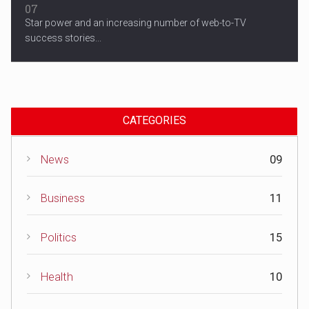
07
Star power and an increasing number of web-to-TV
success stories...
CATEGORIES
News
09
Business
11
Politics
15
Health
10