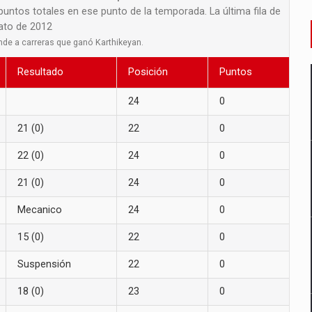
 puntos totales en ese punto de la temporada. La última fila de
nato de 2012
nde a carreras que ganó Karthikeyan.
Resultado
Posición
Puntos
24
0
21 (0)
22
0
22 (0)
24
0
21 (0)
24
0
Mecanico
24
0
15 (0)
22
0
Suspensión
22
0
18 (0)
23
0