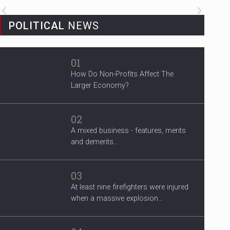
3 Years After Man's Death
POLITICAL
NEWS
Mother hopes renewed reward will
help find her son’s killer...
01
How Do Non-Profits Affect The
Larger Economy?
02
A mixed business - features, merits
and demerits...
03
At least nine firefighters were injured
when a massive explosion...