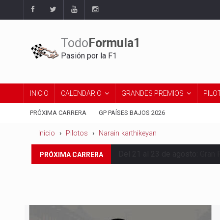
Todo
Formula1
Pasión por la F1
INICIO
CALENDARIO
GRANDES PREMIOS
PILO
PRÓXIMA CARRERA
GP PAÍSES BAJOS 2026
Inicio
Pilotos
Narain karthikeyan
Del 21 al 23 de agosto:
Gran 
PRÓXIMA CARRERA