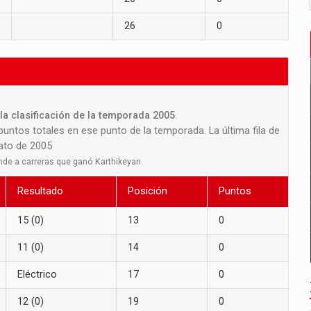
26
0
la clasificación de la temporada 2005
.
 puntos totales en ese punto de la temporada. La última fila de
nato de 2005
nde a carreras que ganó Karthikeyan.
Resultado
Posición
Puntos
15 (0)
13
0
11 (0)
14
0
Eléctrico
17
0
12 (0)
19
0