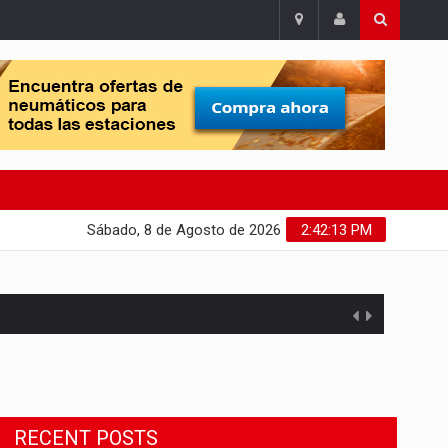
Sábado, 8 de Agosto de 2026
2:42:14 PM
Migrant Crisis
The proposal involves resettling one
RECENT POSTS