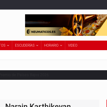
TOS
ESCUDERÍAS
HORARIO
VIDEO
Premio de Países Bajos 2026
Narain Karthikeyan