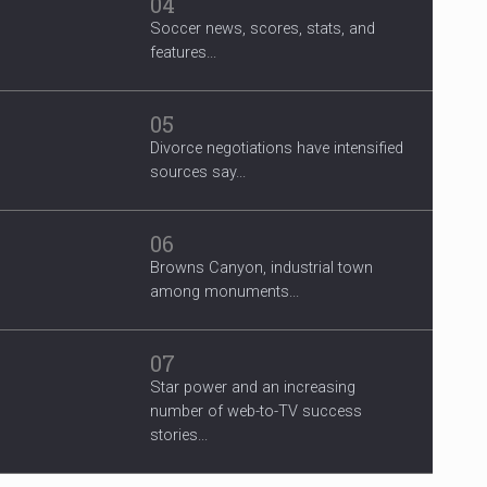
04
Soccer news, scores, stats, and
features...
05
Divorce negotiations have intensified
sources say...
06
Browns Canyon, industrial town
among monuments...
07
Star power and an increasing
number of web-to-TV success
stories...