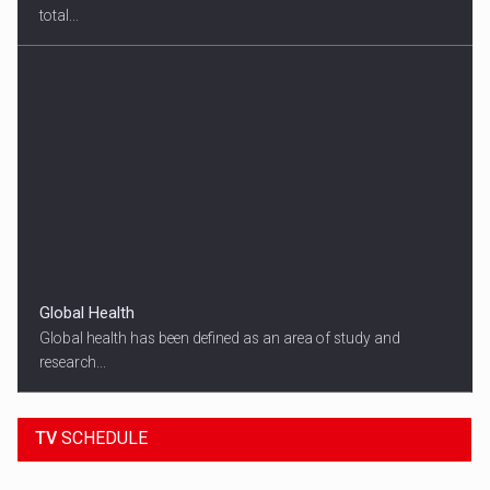
total...
Global Health
Global health has been defined as an area of study and
research...
18:45
SPORT HEADLINES
TV
SCHEDULE
ALL THE LATEST SPORTS NEWS FROM
AROUND THE WORLD.