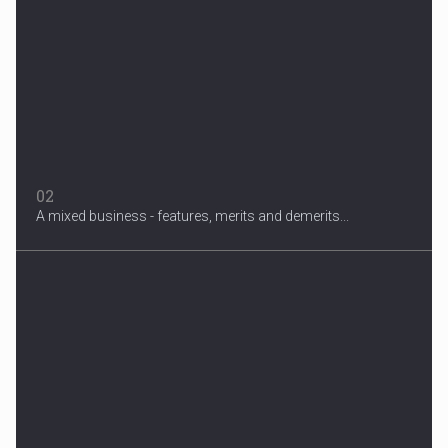
3 Years After Man's Death
Mother hopes renewed reward will help find her son’s killer...
02
A mixed business - features, merits and demerits...
Migrant Crisis
The proposal involves resettling one refugee in Europe for each
one...