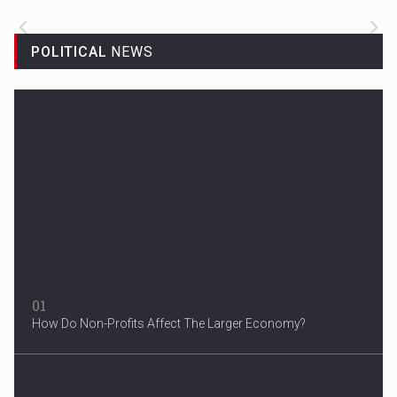
POLITICAL
NEWS
Woman in Mission Hills
A woman were arrested after he allegedly fired off from a car...
01
How Do Non-Profits Affect The Larger Economy?