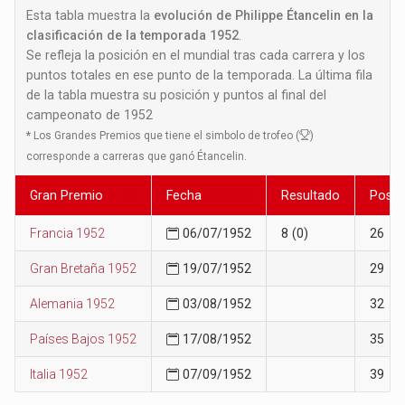
Esta tabla muestra la
evolución de Philippe Étancelin en la
clasificación de la temporada 1952
.
Se refleja la posición en el mundial tras cada carrera y los
puntos totales en ese punto de la temporada. La última fila
de la tabla muestra su posición y puntos al final del
campeonato de 1952
*
Los Grandes Premios que tiene el simbolo de trofeo (
)
corresponde a carreras que ganó Étancelin.
Gran Premio
Fecha
Resultado
Posic
Francia 1952
06/07/1952
8 (0)
26
Gran Bretaña 1952
19/07/1952
29
Alemania 1952
03/08/1952
32
Países Bajos 1952
17/08/1952
35
Italia 1952
07/09/1952
39