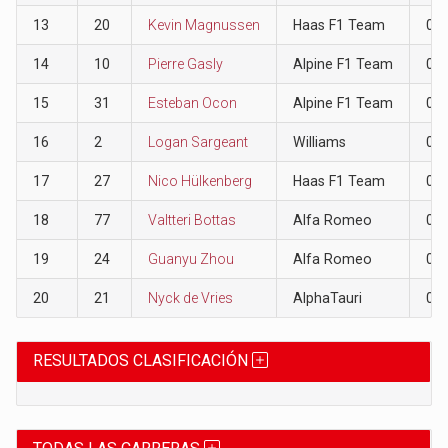
13
20
Kevin Magnussen
Haas F1 Team
0
14
10
Pierre Gasly
Alpine F1 Team
0
15
31
Esteban Ocon
Alpine F1 Team
0
16
2
Logan Sargeant
Williams
0
17
27
Nico Hülkenberg
Haas F1 Team
0
18
77
Valtteri Bottas
Alfa Romeo
0
19
24
Guanyu Zhou
Alfa Romeo
0
20
21
Nyck de Vries
AlphaTauri
0
RESULTADOS CLASIFICACIÓN