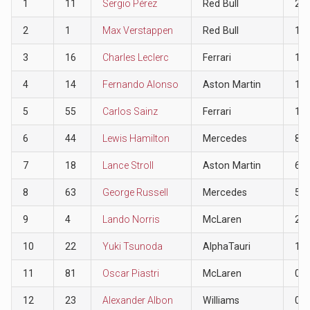
1
11
Sergio Pérez
Red Bull
25
2
1
Max Verstappen
Red Bull
18
3
16
Charles Leclerc
Ferrari
15
4
14
Fernando Alonso
Aston Martin
12
5
55
Carlos Sainz
Ferrari
10
6
44
Lewis Hamilton
Mercedes
8
7
18
Lance Stroll
Aston Martin
6
8
63
George Russell
Mercedes
5
9
4
Lando Norris
McLaren
2
10
22
Yuki Tsunoda
AlphaTauri
1
11
81
Oscar Piastri
McLaren
0
12
23
Alexander Albon
Williams
0