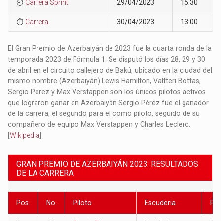
Carrera Sprint
29/04/2023
15:30
Carrera
30/04/2023
13:00
El Gran Premio de Azerbaiyán de 2023 fue la cuarta ronda de la
temporada 2023 de Fórmula 1. Se disputó los días 28, 29 y 30
de abril en el circuito callejero de Bakú, ubicado en la ciudad del
mismo nombre (Azerbaiyán).​ Lewis Hamilton, Valtteri Bottas,
Sergio Pérez y Max Verstappen son los únicos pilotos activos
que lograron ganar en Azerbaiyán.​ Sergio Pérez fue el ganador
de la carrera, el segundo para él como piloto, seguido de su
compañero de equipo Max Verstappen y Charles Leclerc.​
[
Wikipedia
]
GRAN PREMIO DE AZERBAIYÁN 2023: RESULTADOS
DE LA CARRERA
Pos.
No.
Piloto
Escuderia
Pu