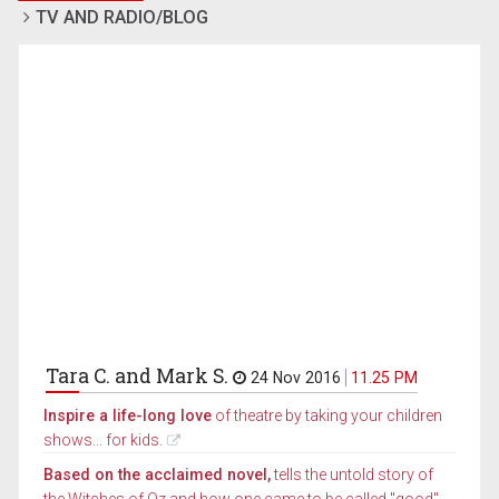
TV AND RADIO/BLOG
Tara C. and Mark S.
24 Nov 2016
11.25 PM
Inspire a life-long love
of theatre by taking your children
shows... for kids.
Based on the acclaimed novel,
tells the untold story of
the Witches of Oz and how one came to be called "good"