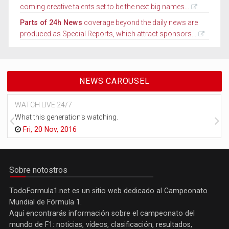
coming creative talents set to be the next big names...
Parts of 24h News
coverage beyond the daily news are
produced as Special Reports, which attract sponsors...
NEWS CAROUSEL
WATCH LIVE 24/7
What this generation's watching.
Fri, 20 Nov, 2016
Sobre notostros
TodoFormula1.net es un sitio web dedicado al Campeonato
Mundial de Fórmula 1.
Aquí encontrarás información sobre el campeonato del
mundo de F1: noticias, vídeos, clasificación, resultados,