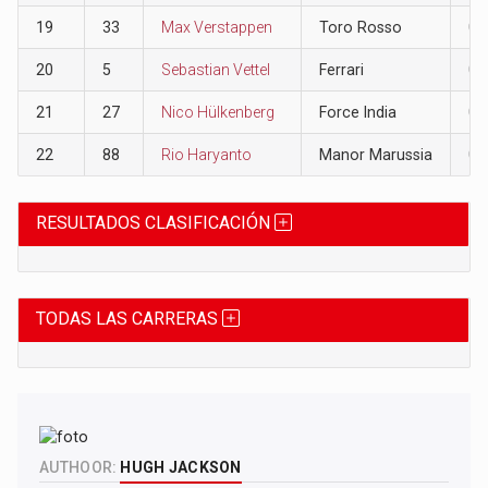
19
33
Max Verstappen
Toro Rosso
0
20
5
Sebastian Vettel
Ferrari
0
21
27
Nico Hülkenberg
Force India
0
22
88
Rio Haryanto
Manor Marussia
0
RESULTADOS CLASIFICACIÓN
TODAS LAS CARRERAS
AUTHOOR:
HUGH JACKSON