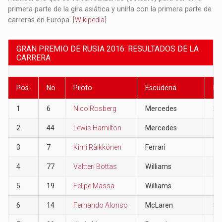
primera parte de la gira asiática y unirla con la primera parte de
carreras en Europa.​ [
Wikipedia
]
GRAN PREMIO DE RUSIA 2016: RESULTADOS DE LA
CARRERA
Pos.
No.
Piloto
Escuderia
Pu
1
6
Nico Rosberg
Mercedes
25
2
44
Lewis Hamilton
Mercedes
18
3
7
Kimi Räikkönen
Ferrari
15
4
77
Valtteri Bottas
Williams
12
5
19
Felipe Massa
Williams
10
6
14
Fernando Alonso
McLaren
8