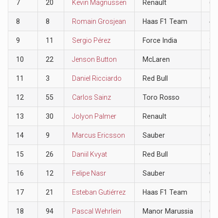
7
20
Kevin Magnussen
Renault
6
8
8
Romain Grosjean
Haas F1 Team
4
9
11
Sergio Pérez
Force India
2
10
22
Jenson Button
McLaren
1
11
3
Daniel Ricciardo
Red Bull
0
12
55
Carlos Sainz
Toro Rosso
0
13
30
Jolyon Palmer
Renault
0
14
9
Marcus Ericsson
Sauber
0
15
26
Daniil Kvyat
Red Bull
0
16
12
Felipe Nasr
Sauber
0
17
21
Esteban Gutiérrez
Haas F1 Team
0
18
94
Pascal Wehrlein
Manor Marussia
0