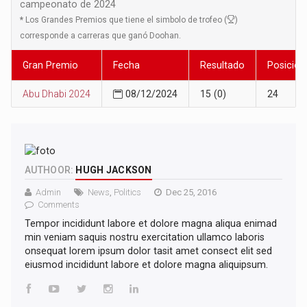
campeonato de 2024
*
Los Grandes Premios que tiene el simbolo de trofeo (
)
corresponde a carreras que ganó Doohan.
Gran Premio
Fecha
Resultado
Posición
Abu Dhabi 2024
08/12/2024
15 (0)
24
AUTHOOR:
HUGH JACKSON
Admin
News
,
Politics
Dec 25, 2016
Comments
Tempor incididunt labore et dolore magna aliqua enimad
min veniam saquis nostru exercitation ullamco laboris
onsequat lorem ipsum dolor tasit amet consect elit sed
eiusmod incididunt labore et dolore magna aliquipsum.