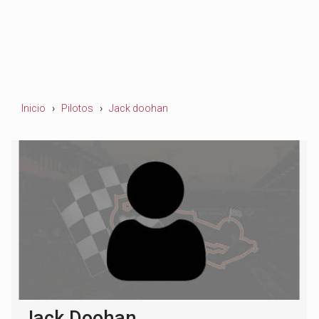
Inicio
Pilotos
Jack doohan
Jack Doohan