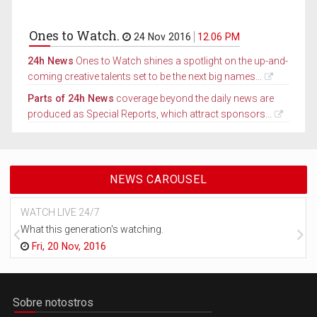
Ones to Watch.
24 Nov 2016
12.06 PM
24h News
Ones to Watch shines a spotlight on the up-and-
coming creative talents set to be the next big names...
Parts of 24h News
coverage beyond the daily news are
produced as Special Reports, which attract sponsors...
NEWS CAROUSEL
WATCH LIVE 24/7
What this generation's watching.
Fri, 20 Nov, 2016
Sobre notostros