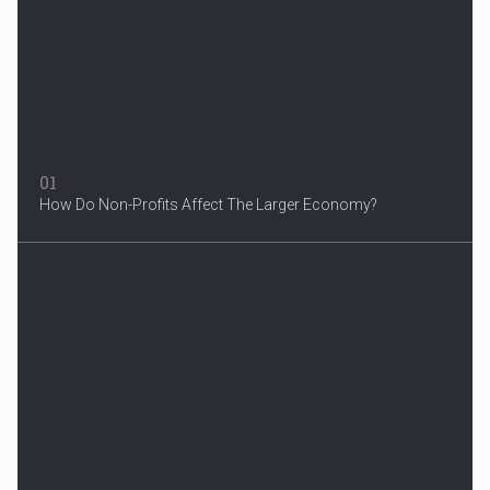
A woman were arrested after he allegedly fired off from a car...
01
How Do Non-Profits Affect The Larger Economy?
3 Years After Man's Death
Mother hopes renewed reward will help find her son’s killer...