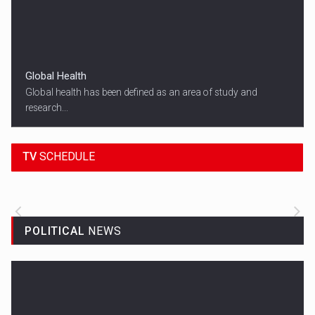
Global Health
Global health has been defined as an area of study and
research...
18:45
SPORT HEADLINES
TV
SCHEDULE
ALL THE LATEST SPORTS NEWS FROM
AROUND THE WORLD.
POLITICAL
NEWS
Woman in Mission Hills