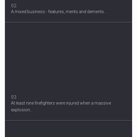
02
A mixed business - features, merits and demerits...
Migrant Crisis
The proposal involves resettling one refugee in Europe for each
one...
03
At least nine firefighters were injured when a massive
explosion...