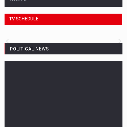
18:45
SPORT HEADLINES
TV
SCHEDULE
ALL THE LATEST SPORTS NEWS FROM
AROUND THE WORLD.
POLITICAL
NEWS
Woman in Mission Hills
A woman were arrested after he allegedly fired off from a car...