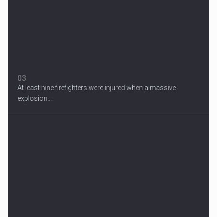
one...
03
At least nine firefighters were injured when a massive
explosion...