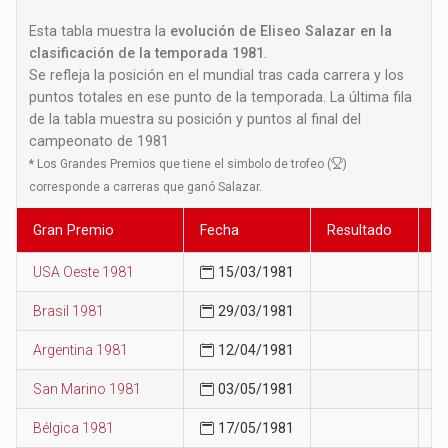
Esta tabla muestra la
evolución de Eliseo Salazar en la
clasificación de la temporada 1981
.
Se refleja la posición en el mundial tras cada carrera y los
puntos totales en ese punto de la temporada. La última fila
de la tabla muestra su posición y puntos al final del
campeonato de 1981
*
Los Grandes Premios que tiene el simbolo de trofeo (
)
corresponde a carreras que ganó Salazar.
Gran Premio
Fecha
Resultado
P
USA Oeste 1981
15/03/1981
2
Brasil 1981
29/03/1981
3
Argentina 1981
12/04/1981
3
San Marino 1981
03/05/1981
2
Bélgica 1981
17/05/1981
3