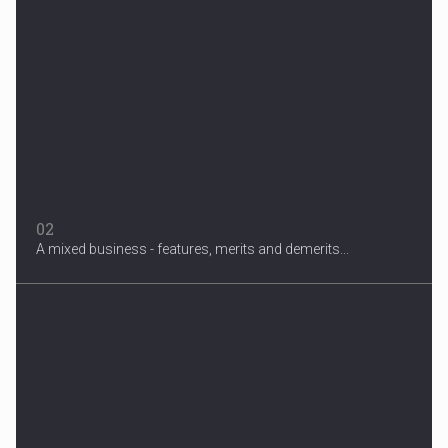
Migrant Crisis
The proposal involves resettling one refugee in Europe for each
one...
02
A mixed business - features, merits and demerits...
Smith's Team
US Democratic presidential candidate speaks with
supporters...