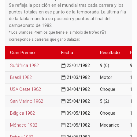
Se refleja la posición en el mundial tras cada carrera y los
puntos totales en ese punto de la temporada. La última fila
de la tabla muestra su posición y puntos al final del
campeonato de 1982
*
Los Grandes Premios que tiene el simbolo de trofeo (
)
corresponde a carreras que ganó Salazar.
Gran Premio
Fecha
Resultado
Pos
Sufáfrica 1982
23/01/1982
9 (0)
9
Brasil 1982
21/03/1982
Motor
14
USA Oeste 1982
04/04/1982
Choque
16
San Marino 1982
25/04/1982
5 (2)
14
Bélgica 1982
09/05/1982
Choque
15
Mónaco 1982
23/05/1982
Mecanico
16
Detroit 1982
06/06/1982
17