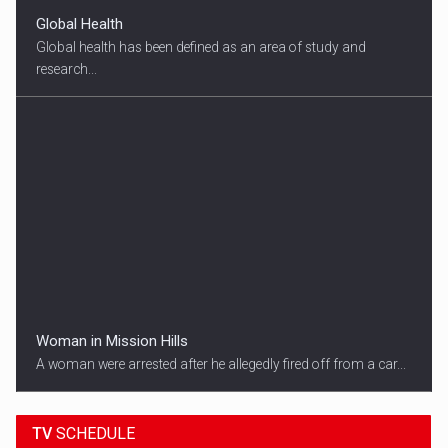
Global Health
Global health has been defined as an area of study and
research...
Woman in Mission Hills
A woman were arrested after he allegedly fired off from a car...
22:00
HAPPENING NOW
TV
SCHEDULE
KERRY THOMAS WILL TAKE YOU TO NEWS