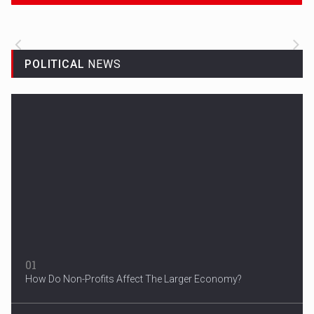
WHEN AND WHERE IT HAPPENS.
POLITICAL
NEWS
3 Years After Man's Death
Mother hopes renewed reward will help find her son’s killer...
01
How Do Non-Profits Affect The Larger Economy?