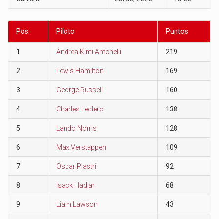
Pos.
Piloto
Puntos
1
Andrea Kimi Antonelli
219
2
Lewis Hamilton
169
3
George Russell
160
4
Charles Leclerc
138
5
Lando Norris
128
6
Max Verstappen
109
7
Oscar Piastri
92
8
Isack Hadjar
68
9
Liam Lawson
43