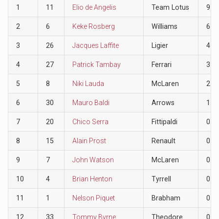
1
11
Elio de Angelis
Team Lotus
9
2
6
Keke Rosberg
Williams
6
3
26
Jacques Laffite
Ligier
4
4
27
Patrick Tambay
Ferrari
3
5
8
Niki Lauda
McLaren
2
6
30
Mauro Baldi
Arrows
1
7
20
Chico Serra
Fittipaldi
0
8
15
Alain Prost
Renault
0
9
7
John Watson
McLaren
0
10
4
Brian Henton
Tyrrell
0
11
1
Nelson Piquet
Brabham
0
12
33
Tommy Byrne
Theodore
0