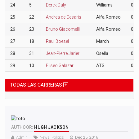
24
5
Derek Daly
Williams
0
25
22
Andrea de Cesaris
Alfa Romeo
0
26
23
Bruno Giacomelli
Alfa Romeo
0
27
18
Raul Boesel
March
0
28
31
Jean-Pierre Jarier
Osella
0
29
10
Eliseo Salazar
ATS
0
TODAS LAS CARRERAS
AUTHOOR:
HUGH JACKSON
Admin
News
,
Politics
Dec 25, 2016