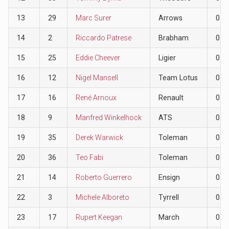
13
29
Marc Surer
Arrows
0
14
2
Riccardo Patrese
Brabham
0
15
25
Eddie Cheever
Ligier
0
16
12
Nigel Mansell
Team Lotus
0
17
16
René Arnoux
Renault
0
18
9
Manfred Winkelhock
ATS
0
19
35
Derek Warwick
Toleman
0
20
36
Teo Fabi
Toleman
0
21
14
Roberto Guerrero
Ensign
0
22
3
Michele Alboreto
Tyrrell
0
23
17
Rupert Keegan
March
0