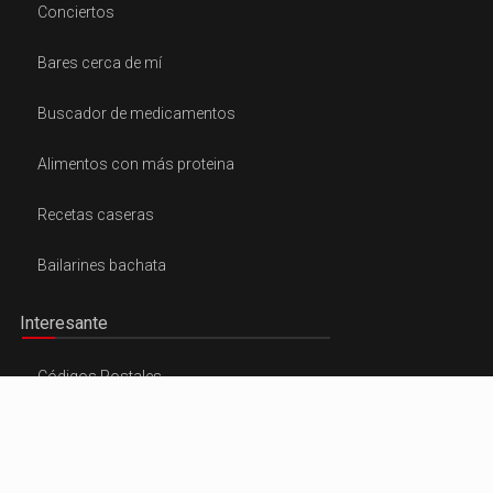
Conciertos
Bares cerca de mí
Buscador de medicamentos
Alimentos con más proteina
Recetas caseras
Bailarines bachata
Interesante
Códigos Postales
Noticias 24h
Hechos destacados por fechas