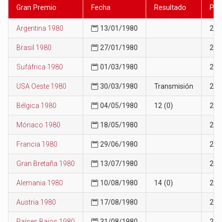
Gran Premio
Fecha
Resultado
Pos
Argentina 1980
13/01/1980
27
Brasil 1980
27/01/1980
26
Sufáfrica 1980
01/03/1980
28
USA Oeste 1980
30/03/1980
Transmisión
27
Bélgica 1980
04/05/1980
12 (0)
24
Mónaco 1980
18/05/1980
24
Francia 1980
29/06/1980
24
Gran Bretaña 1980
13/07/1980
26
Alemania 1980
10/08/1980
14 (0)
26
Austria 1980
17/08/1980
26
Países Bajos 1980
31/08/1980
26