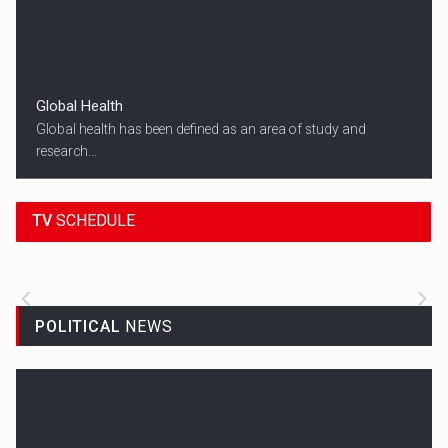
Global Health
Global health has been defined as an area of study and
research...
18:45
SPORT HEADLINES
TV
SCHEDULE
ALL THE LATEST SPORTS NEWS FROM
AROUND THE WORLD.
POLITICAL
NEWS
Woman in Mission Hills
A woman were arrested after he allegedly fired off from a car...