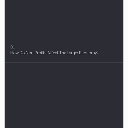
01
How Do Non-Profits Affect The Larger Economy?
3 Years After Man's Death
Mother hopes renewed reward will help find her son’s killer...