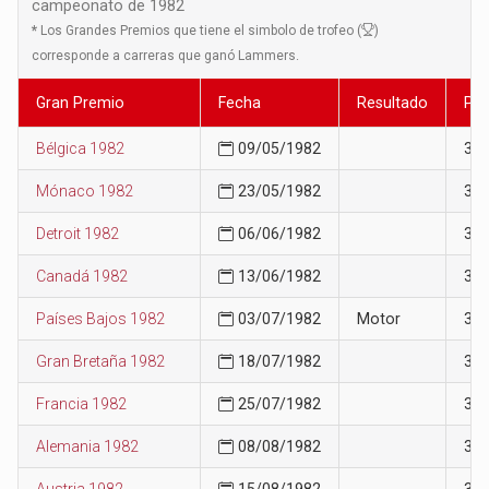
campeonato de 1982
*
Los Grandes Premios que tiene el simbolo de trofeo (
)
corresponde a carreras que ganó Lammers.
Gran Premio
Fecha
Resultado
Pos
Bélgica 1982
09/05/1982
34
Mónaco 1982
23/05/1982
34
Detroit 1982
06/06/1982
34
Canadá 1982
13/06/1982
34
Países Bajos 1982
03/07/1982
Motor
34
Gran Bretaña 1982
18/07/1982
34
Francia 1982
25/07/1982
35
Alemania 1982
08/08/1982
35
Austria 1982
15/08/1982
36