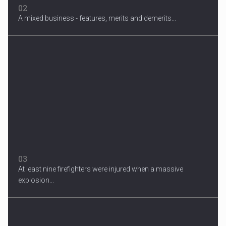
02
A mixed business - features, merits and demerits...
Migrant Crisis
The proposal involves resettling one refugee in Europe for each
one...
03
At least nine firefighters were injured when a massive
explosion...