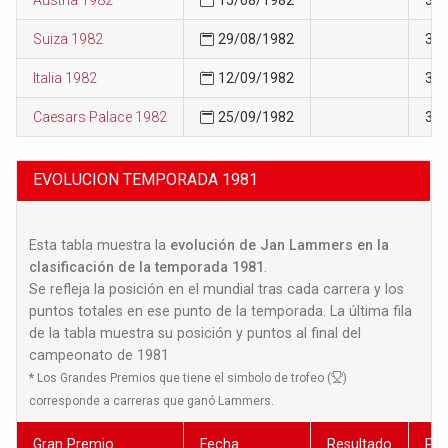
Suiza 1982
29/08/1982
36
Italia 1982
12/09/1982
37
Caesars Palace 1982
25/09/1982
38
EVOLUCION TEMPORADA 1981
Esta tabla muestra la
evolución de Jan Lammers en la
clasificación de la temporada 1981
.
Se refleja la posición en el mundial tras cada carrera y los
puntos totales en ese punto de la temporada. La última fila
de la tabla muestra su posición y puntos al final del
campeonato de 1981
*
Los Grandes Premios que tiene el simbolo de trofeo (
)
corresponde a carreras que ganó Lammers.
Gran Premio
Fecha
Resultado
Pos