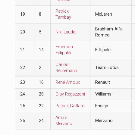
Patrick
19
8
McLaren
Tambay
Brabham-Alfa
20
5
Niki Lauda
Romeo
Emerson
21
14
Fittipaldi
Fittipaldi
Carlos
22
2
Team Lotus
Reutemann
23
16
René Arnoux
Renault
24
28
Clay Regazzoni
Williams
25
22
Patrick Gaillard
Ensign
Arturo
26
24
Merzario
Merzario