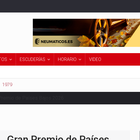
TOS
ESCUDERÍAS
HORARIO
VIDEO
1979
Premio de Países Bajos 2026
Gran Premio de Países