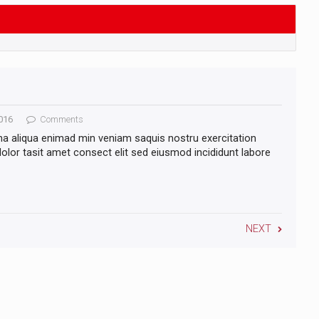
016
Comments
na aliqua enimad min veniam saquis nostru exercitation
lor tasit amet consect elit sed eiusmod incididunt labore
NEXT