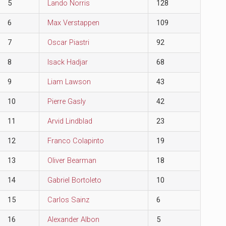
5
Lando Norris
128
6
Max Verstappen
109
7
Oscar Piastri
92
8
Isack Hadjar
68
9
Liam Lawson
43
10
Pierre Gasly
42
11
Arvid Lindblad
23
12
Franco Colapinto
19
13
Oliver Bearman
18
14
Gabriel Bortoleto
10
15
Carlos Sainz
6
16
Alexander Albon
5