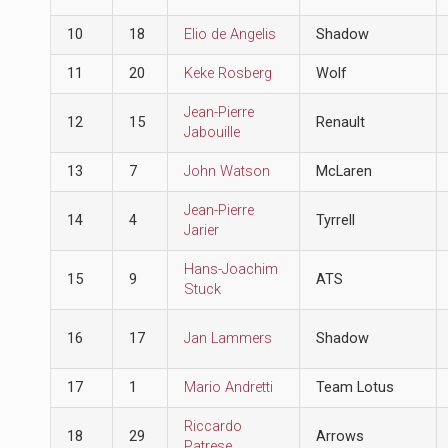
10
18
Elio de Angelis
Shadow
11
20
Keke Rosberg
Wolf
Jean-Pierre
12
15
Renault
Jabouille
13
7
John Watson
McLaren
Jean-Pierre
14
4
Tyrrell
Jarier
Hans-Joachim
15
9
ATS
Stuck
16
17
Jan Lammers
Shadow
17
1
Mario Andretti
Team Lotus
Riccardo
18
29
Arrows
Patrese