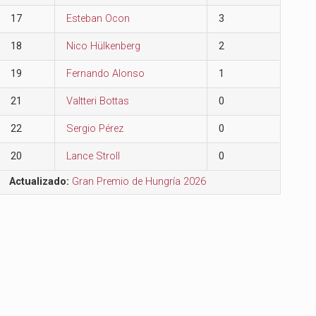
17
Esteban Ocon
3
18
Nico Hülkenberg
2
19
Fernando Alonso
1
21
Valtteri Bottas
0
22
Sergio Pérez
0
20
Lance Stroll
0
Actualizado:
Gran Premio de Hungría 2026