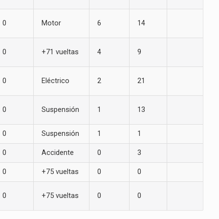
0
Motor
6
14
0
+71 vueltas
4
9
0
Eléctrico
2
21
0
Suspensión
1
13
0
Suspensión
1
1
0
Accidente
0
3
0
+75 vueltas
0
0
0
+75 vueltas
0
0