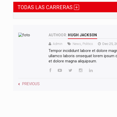
TODAS LAS CARRERAS
AUTHOOR:
HUGH JACKSON
Admin
News
,
Politics
Dec 25, 2
Tempor incididunt labore et dolore mag
ullamco laboris onsequat lorem ipsum do
et dolore magna aliquipsum.
PREVIOUS