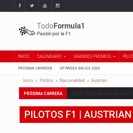
Todo
Formula1
Pasión por la F1
INICIO
CALENDARIO
GRANDES PREMIOS
PILO
PRÓXIMA CARRERA
GP PAÍSES BAJOS 2026
Inicio
Pilotos
Nacionalidad
Austrian
Del 21 al 23 de agosto:
Gran 
PRÓXIMA CARRERA
PILOTOS F1 | AUSTRIAN