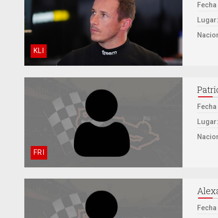
Fecha
Lugar
Nacion
KLI
Patri
Fecha
Lugar
Nacion
FRI
Alex
Fecha