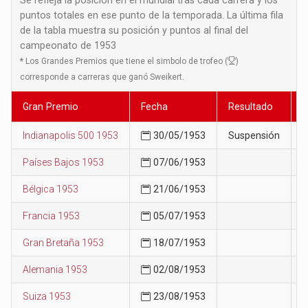
puntos totales en ese punto de la temporada. La última fila
de la tabla muestra su posición y puntos al final del
campeonato de 1953
*
Los Grandes Premios que tiene el simbolo de trofeo (
)
corresponde a carreras que ganó Sweikert.
Gran Premio
Fecha
Resultado
P
Indianapolis 500 1953
30/05/1953
Suspensión
4
Países Bajos 1953
07/06/1953
5
Bélgica 1953
21/06/1953
6
Francia 1953
05/07/1953
6
Gran Bretaña 1953
18/07/1953
7
Alemania 1953
02/08/1953
8
Suiza 1953
23/08/1953
8