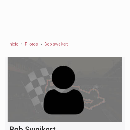
Inicio
Pilotos
Bob sweikert
Bob Sweikert