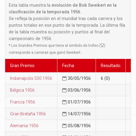
Esta tabla muestra la
evolución de Bob Sweikert en la
clasificación de la temporada 1956
.
Se refleja la posición en el mundial tras cada carrera y los
puntos totales en ese punto de la temporada. La última fila
de la tabla muestra su posición y puntos al final del
campeonato de 1956
*
Los Grandes Premios que tiene el simbolo de trofeo (
)
corresponde a carreras que ganó Sweikert.
Gran Premio
Fecha
Resultado
Po
Indianapolis 500 1956
30/05/1956
6 (0)
21
Bélgica 1956
03/06/1956
25
Francia 1956
01/07/1956
26
Gran Bretaña 1956
14/07/1956
29
Alemania 1956
05/08/1956
30