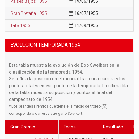
Países Bajos 1955
19/06/1955
Gran Bretaña 1955
16/07/1955
Italia 1955
11/09/1955
EVOLUCION TEMPORADA 1954
Esta tabla muestra la
evolución de Bob Sweikert en la
clasificación de la temporada 1954
.
Se refleja la posición en el mundial tras cada carrera y los
puntos totales en ese punto de la temporada. La última fila
de la tabla muestra su posición y puntos al final del
campeonato de 1954
*
Los Grandes Premios que tiene el simbolo de trofeo (
)
corresponde a carreras que ganó Sweikert.
Gran Premio
Fecha
Resultado
Po