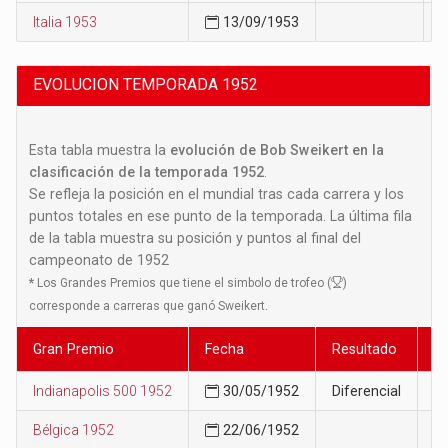
Italia 1953
13/09/1953
9
EVOLUCION TEMPORADA 1952
Esta tabla muestra la
evolución de Bob Sweikert en la
clasificación de la temporada 1952
.
Se refleja la posición en el mundial tras cada carrera y los
puntos totales en ese punto de la temporada. La última fila
de la tabla muestra su posición y puntos al final del
campeonato de 1952
*
Los Grandes Premios que tiene el simbolo de trofeo (
)
corresponde a carreras que ganó Sweikert.
Gran Premio
Fecha
Resultado
P
Indianapolis 500 1952
30/05/1952
Diferencial
4
Bélgica 1952
22/06/1952
5