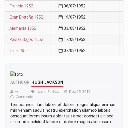
Francia 1952
06/07/1952
6
Gran Bretaña 1952
19/07/1952
7
Alemania 1952
03/08/1952
8
Países Bajos 1952
17/08/1952
9
Italia 1952
07/09/1952
9
AUTHOOR:
HUGH JACKSON
Admin
News
,
Politics
Dec 25, 2016
Comments
Tempor incididunt labore et dolore magna aliqua enimad
min veniam saquis nostru exercitation ullamco laboris
onsequat lorem ipsum dolor tasit amet consect elit sed
eiusmod incididunt labore et dolore magna aliquipsum.