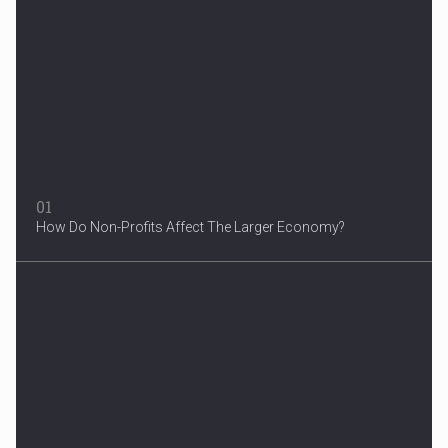
Woman in Mission Hills
A woman were arrested after he allegedly fired off from a car...
01
How Do Non-Profits Affect The Larger Economy?
3 Years After Man's Death
Mother hopes renewed reward will help find her son’s killer...