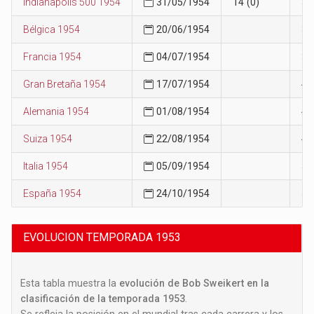
Indianapolis 500 1954
31/05/1954
14 (0)
30
Bélgica 1954
20/06/1954
34
Francia 1954
04/07/1954
39
Gran Bretaña 1954
17/07/1954
45
Alemania 1954
01/08/1954
47
Suiza 1954
22/08/1954
48
Italia 1954
05/09/1954
51
España 1954
24/10/1954
54
EVOLUCION TEMPORADA 1953
Esta tabla muestra la
evolución de Bob Sweikert en la
clasificación de la temporada 1953
.
Se refleja la posición en el mundial tras cada carrera y los