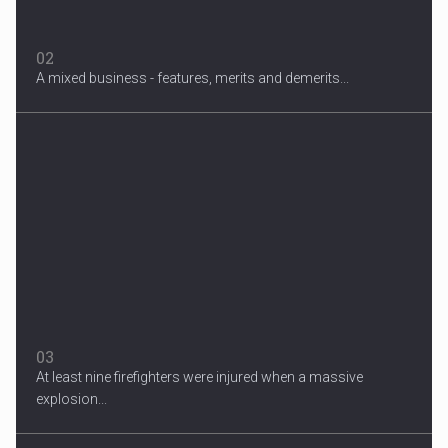
02
A mixed business - features, merits and demerits...
Migrant Crisis
The proposal involves resettling one refugee in Europe for each
one...
03
At least nine firefighters were injured when a massive
explosion...