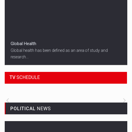
Global Health
Global health has been defined as an area of study and
research...
18:45
SPORT HEADLINES
TV
SCHEDULE
ALL THE LATEST SPORTS NEWS FROM
AROUND THE WORLD.
POLITICAL
NEWS