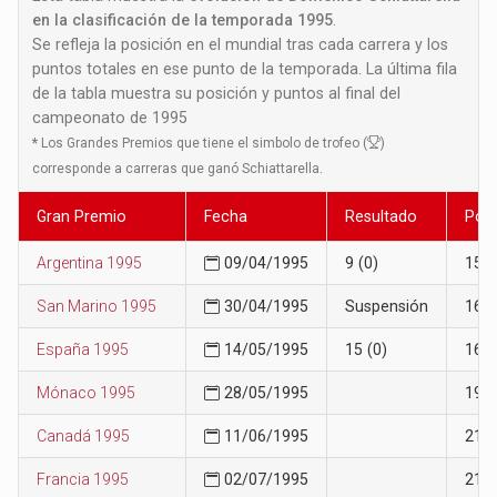
en la clasificación de la temporada 1995
.
Se refleja la posición en el mundial tras cada carrera y los
puntos totales en ese punto de la temporada. La última fila
de la tabla muestra su posición y puntos al final del
campeonato de 1995
*
Los Grandes Premios que tiene el simbolo de trofeo (
)
corresponde a carreras que ganó Schiattarella.
Gran Premio
Fecha
Resultado
Posi
Argentina 1995
09/04/1995
9 (0)
15
San Marino 1995
30/04/1995
Suspensión
16
España 1995
14/05/1995
15 (0)
16
Mónaco 1995
28/05/1995
19
Canadá 1995
11/06/1995
21
Francia 1995
02/07/1995
21