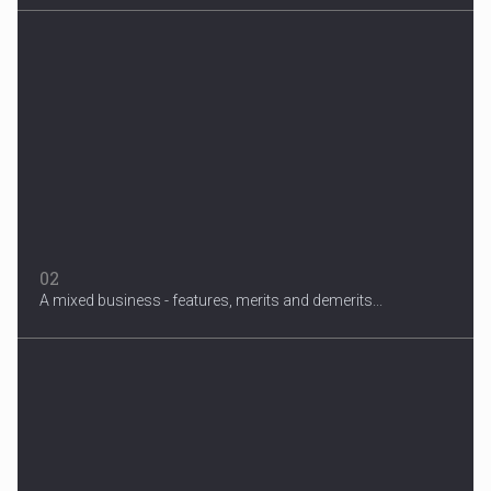
3 Years After Man's Death
Mother hopes renewed reward will help find her son’s killer...
02
A mixed business - features, merits and demerits...
Migrant Crisis
The proposal involves resettling one refugee in Europe for each
one...