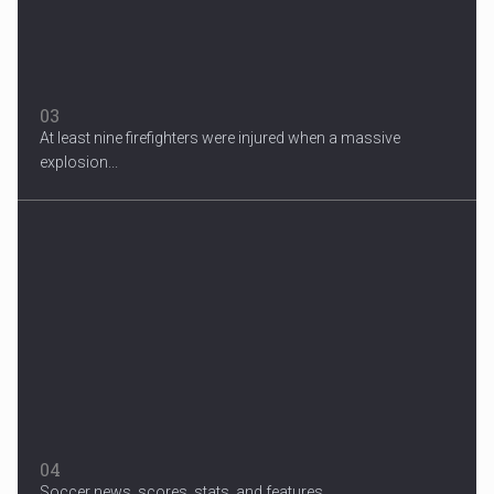
03
At least nine firefighters were injured when a massive
explosion...
04
Soccer news, scores, stats, and features...