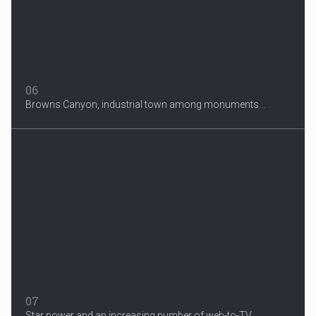
06
Browns Canyon, industrial town among monuments...
07
Star power and an increasing number of web-to-TV