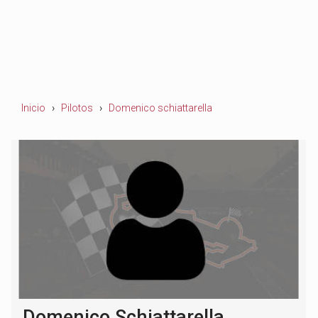
Inicio
Pilotos
Domenico schiattarella
Domenico Schiattarella