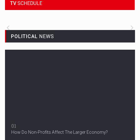
TV
SCHEDULE
ALL THE LATEST SPORTS NEWS FROM
AROUND THE WORLD.
POLITICAL
NEWS
Woman in Mission Hills
A woman were arrested after he allegedly fired off from a car...
01
How Do Non-Profits Affect The Larger Economy?