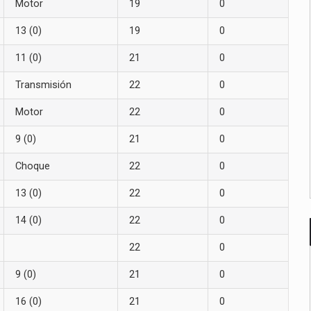
Motor
19
0
13 (0)
19
0
11 (0)
21
0
Transmisión
22
0
Motor
22
0
9 (0)
21
0
Choque
22
0
13 (0)
22
0
14 (0)
22
0
22
0
9 (0)
21
0
16 (0)
21
0