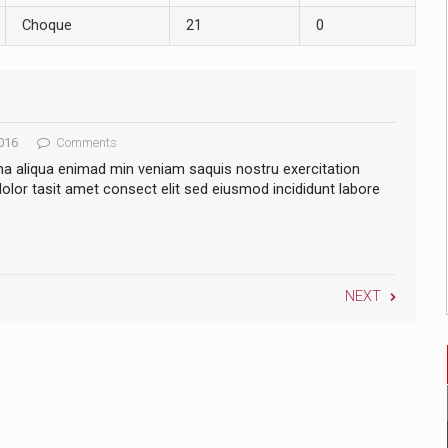
Choque
21
0
016
Comments
na aliqua enimad min veniam saquis nostru exercitation
lor tasit amet consect elit sed eiusmod incididunt labore
NEXT