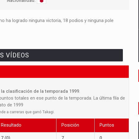
Nacionalidad:
o ha logrado ninguna victoria, 18 podios y ninguna pole
S VÍDEOS
la clasificación de la temporada 1999
.
 puntos totales en ese punto de la temporada. La última fila de
nato de 1999
nde a carreras que ganó Takagi.
Resultado
Posición
Puntos
7 (0)
7
0