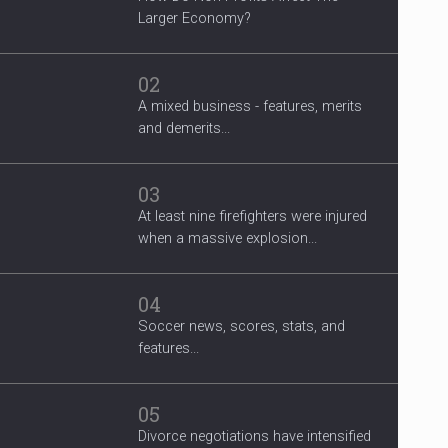
Larger Economy?
02
A mixed business - features, merits
and demerits...
03
At least nine firefighters were injured
when a massive explosion...
04
Soccer news, scores, stats, and
features...
05
Divorce negotiations have intensified