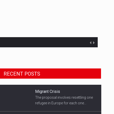
Migrant Crisis
The proposal involves resettling one
RECENT POSTS
refugee in Europe for each one...
Smith's Team
US Democratic presidential candidate
speaks with supporters...