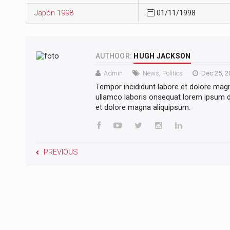
Japón 1998
01/11/1998
AUTHOOR:
HUGH JACKSON
Admin
News
,
Politics
Dec 25, 2
Tempor incididunt labore et dolore mag
ullamco laboris onsequat lorem ipsum do
et dolore magna aliquipsum.
PREVIOUS