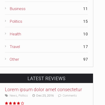
Business
11
Politics
15
Health
10
Travel
17
Other
97
LATEST REVIEWS
Lorem ipsum dolor amet consectetur
News
,
Politics
Dec 25, 2016
Comments