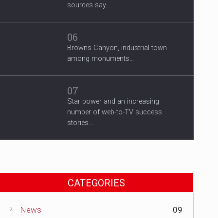
sources say...
06
Browns Canyon, industrial town
among monuments...
07
Star power and an increasing
number of web-to-TV success
stories...
CATEGORIES
News
09