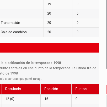
19
0
20
0
Transmisión
20
0
Caja de cambios
20
0
la clasificación de la temporada 1998
.
 puntos totales en ese punto de la temporada. La última fila de
nato de 1998
nde a carreras que ganó Takagi.
Resultado
Posición
Puntos
12 (0)
16
0