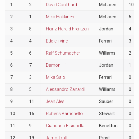
1
2
David Coulthard
McLaren
10
2
1
Mika Häkkinen
McLaren
6
3
8
Heinz-Harald Frentzen
Jordan
4
4
4
Eddie Irvine
Ferrari
3
5
6
Ralf Schumacher
Williams
2
6
7
Damon Hill
Jordan
1
7
3
Mika Salo
Ferrari
0
8
5
Alessandro Zanardi
Williams
0
9
11
Jean Alesi
Sauber
0
10
16
Rubens Barrichello
Stewart
0
11
9
Giancarlo Fisichella
Benetton
0
12
19
Jarno Trulli
Prost
0