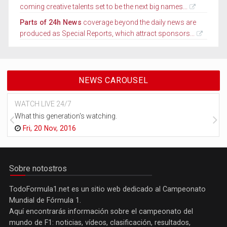
coming creative talents set to be the next big names...
Parts of 24h News
coverage beyond the daily news are
produced as Special Reports, which attract sponsors...
NEWS CAROUSEL
WATCH LIVE 24/7
What this generation's watching.
Fri, 20 Nov, 2016
Sobre notostros
TodoFormula1.net es un sitio web dedicado al Campeonato
Mundial de Fórmula 1.
Aquí encontrarás información sobre el campeonato del
mundo de F1: noticias, vídeos, clasificación, resultados,