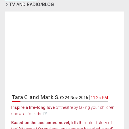
TV AND RADIO/BLOG
Tara C. and Mark S.
24 Nov 2016
11.25 PM
Inspire a life-long love
of theatre by taking your children
shows... for kids.
Based on the acclaimed novel,
tells the untold story of
the Witches of Oz and how one came to be called "good"