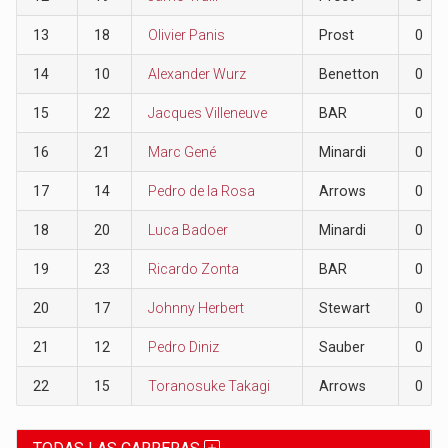
13
18
Olivier Panis
Prost
0
14
10
Alexander Wurz
Benetton
0
15
22
Jacques Villeneuve
BAR
0
16
21
Marc Gené
Minardi
0
17
14
Pedro de la Rosa
Arrows
0
18
20
Luca Badoer
Minardi
0
19
23
Ricardo Zonta
BAR
0
20
17
Johnny Herbert
Stewart
0
21
12
Pedro Diniz
Sauber
0
22
15
Toranosuke Takagi
Arrows
0