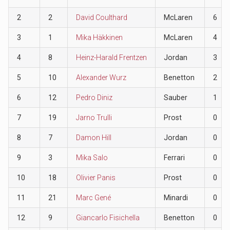
2
2
David Coulthard
McLaren
6
3
1
Mika Häkkinen
McLaren
4
4
8
Heinz-Harald Frentzen
Jordan
3
5
10
Alexander Wurz
Benetton
2
6
12
Pedro Diniz
Sauber
1
7
19
Jarno Trulli
Prost
0
8
7
Damon Hill
Jordan
0
9
3
Mika Salo
Ferrari
0
10
18
Olivier Panis
Prost
0
11
21
Marc Gené
Minardi
0
12
9
Giancarlo Fisichella
Benetton
0