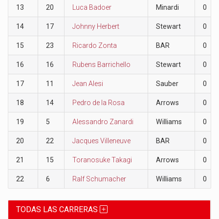
13
20
Luca Badoer
Minardi
0
14
17
Johnny Herbert
Stewart
0
15
23
Ricardo Zonta
BAR
0
16
16
Rubens Barrichello
Stewart
0
17
11
Jean Alesi
Sauber
0
18
14
Pedro de la Rosa
Arrows
0
19
5
Alessandro Zanardi
Williams
0
20
22
Jacques Villeneuve
BAR
0
21
15
Toranosuke Takagi
Arrows
0
22
6
Ralf Schumacher
Williams
0
TODAS LAS CARRERAS