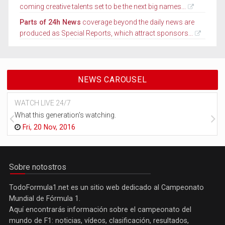
coming creative talents set to be the next big names...
Parts of 24h News
coverage beyond the daily news are
produced as Special Reports, which attract sponsors...
NEWS CAROUSEL
WATCH LIVE 24/7
What this generation's watching.
Fri, 20 Nov, 2016
Sobre notostros
TodoFormula1.net es un sitio web dedicado al Campeonato
Mundial de Fórmula 1.
Aquí encontrarás información sobre el campeonato del
mundo de F1: noticias, vídeos, clasificación, resultados,