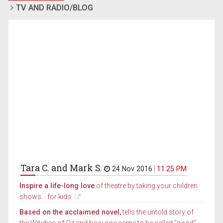
TV AND RADIO/BLOG
Tara C. and Mark S.
24 Nov 2016
11.25 PM
Inspire a life-long love
of theatre by taking your children
shows... for kids.
Based on the acclaimed novel,
tells the untold story of
the Witches of Oz and how one came to be called "good"