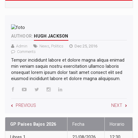
AUTHOOR:
HUGH JACKSON
Admin
News
,
Politics
Dec 25, 2016
Comments
Tempor incididunt labore et dolore magna aliqua enimad
min veniam saquis nostru exercitation ullamco laboris
onsequat lorem ipsum dolor tasit amet consect elit sed
eiusmod incididunt labore et dolore magna aliquipsum.
PREVIOUS
NEXT
GP Países Bajos 2026
Fecha
Horario
Libres 1
21/08/2026
12:30