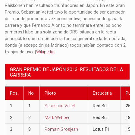
Räikkönen han resultado triunfadores en Japón. En este Gran
Premio, Sebastian Vettel tuvo la oportunidad de ser campeón
del mundo por cuarta vez consecutiva, necesitando ganar la
carrera y que Fernando Alonso no terminara entre los ocho
primeros.​ Hubo una sola zona de DRS, situada en la recta
principal, lo que rompe con la tónica general de la temporada,
donde (a excepción de Mónaco) todos habían contado con 2
franjas de uso. [
Wikipedia
]
GRAN PREMIO DE JAPÓN 2013: RESULTADOS DE LA
CARRERA
Pos.
No.
Piloto
Escuderia
Punt
1
1
Sebastian Vettel
Red Bull
25
2
2
Mark Webber
Red Bull
18
3
8
Romain Grosjean
Lotus F1
15