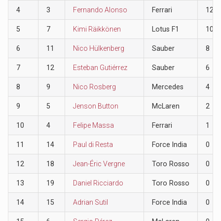
4
3
Fernando Alonso
Ferrari
12
5
7
Kimi Räikkönen
Lotus F1
10
6
11
Nico Hülkenberg
Sauber
8
7
12
Esteban Gutiérrez
Sauber
6
8
9
Nico Rosberg
Mercedes
4
9
5
Jenson Button
McLaren
2
10
4
Felipe Massa
Ferrari
1
11
14
Paul di Resta
Force India
0
12
18
Jean-Éric Vergne
Toro Rosso
0
13
19
Daniel Ricciardo
Toro Rosso
0
14
15
Adrian Sutil
Force India
0