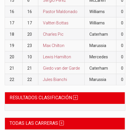
15
6
Sergio Pérez
McLaren
0
16
16
Pastor Maldonado
Williams
0
17
17
Valtteri Bottas
Williams
0
18
20
Charles Pic
Caterham
0
19
23
Max Chilton
Marussia
0
20
10
Lewis Hamilton
Mercedes
0
21
21
Giedo van der Garde
Caterham
0
22
22
Jules Bianchi
Marussia
0
RESULTADOS CLASIFICACIÓN
TODAS LAS CARRERAS