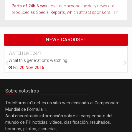
Parts of 24h News
coverage beyond the daily news are
produced as Special Reports, which attract sponsors...
NEWS CAROUSEL
WATCH LIVE 24/7
What this generation's watching.
Fri, 20 Nov, 2016
Sobre notostros
TodoFormula1.net es un sitio web dedicado al Campeonato
Mundial de Fórmula 1.
Aquí encontrarás información sobre el campeonato del
mundo de F1: noticias, vídeos, clasificación, resultados,
horarios, pilotos, escuerías,...