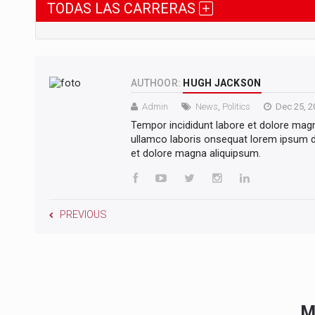
TODAS LAS CARRERAS
AUTHOOR:
HUGH JACKSON
Admin
News
,
Politics
Dec 25, 2
Tempor incididunt labore et dolore mag
ullamco laboris onsequat lorem ipsum do
et dolore magna aliquipsum.
PREVIOUS
M