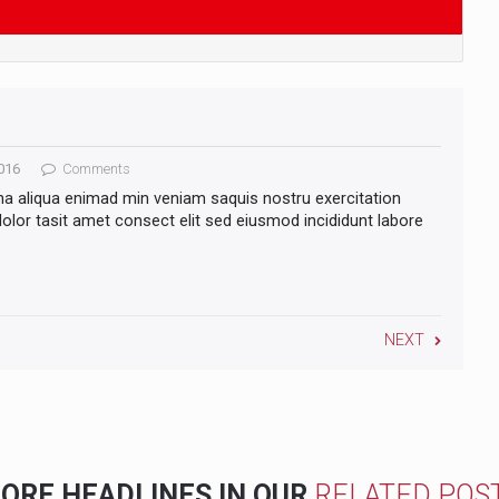
016
Comments
na aliqua enimad min veniam saquis nostru exercitation
lor tasit amet consect elit sed eiusmod incididunt labore
NEXT
ORE HEADLINES IN OUR
RELATED POS