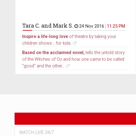
Tara C. and Mark S.
24 Nov 2016
11.25 PM
Inspire a life-long love
of theatre by taking your
children shows... for kids.
Based on the acclaimed novel,
tells the untold story
of the Witches of Oz and how one came to be called
"good" and the other...
WATCH LIVE 24/7