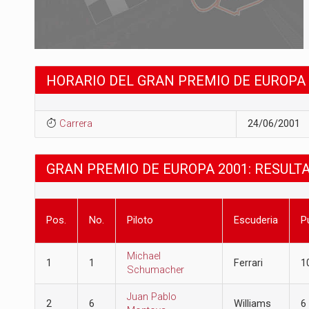
HORARIO DEL GRAN PREMIO DE EUROPA 
Carrera
24/06/2001
GRAN PREMIO DE EUROPA 2001: RESULT
Pos.
No.
Piloto
Escuderia
P
Michael
1
1
Ferrari
1
Schumacher
Juan Pablo
2
6
Williams
6