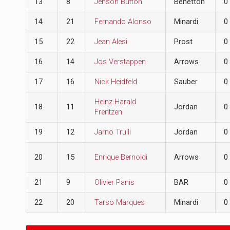
13
8
Jenson Button
Benetton
0
14
21
Fernando Alonso
Minardi
0
15
22
Jean Alesi
Prost
0
16
14
Jos Verstappen
Arrows
0
17
16
Nick Heidfeld
Sauber
0
Heinz-Harald
18
11
Jordan
0
Frentzen
19
12
Jarno Trulli
Jordan
0
20
15
Enrique Bernoldi
Arrows
0
21
9
Olivier Panis
BAR
0
22
20
Tarso Marques
Minardi
0