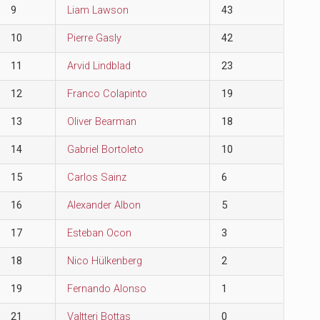
9
Liam Lawson
43
10
Pierre Gasly
42
11
Arvid Lindblad
23
12
Franco Colapinto
19
13
Oliver Bearman
18
14
Gabriel Bortoleto
10
15
Carlos Sainz
6
16
Alexander Albon
5
17
Esteban Ocon
3
18
Nico Hülkenberg
2
19
Fernando Alonso
1
21
Valtteri Bottas
0