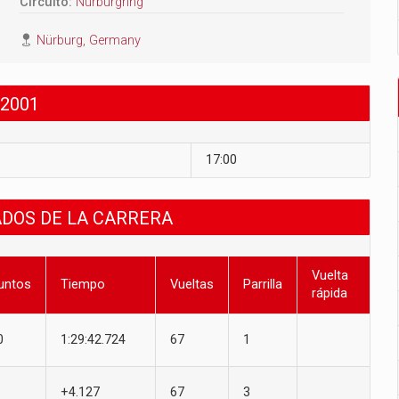
Circuito:
Nürburgring
Nürburg, Germany
2001
17:00
ADOS DE LA CARRERA
Vuelta
untos
Tiempo
Vueltas
Parrilla
rápida
0
1:29:42.724
67
1
+4.127
67
3