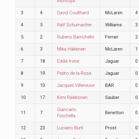
Montoya
3
4
David Coulthard
McLaren
4
4
5
Ralf Schumacher
Williams
3
5
2
Rubens Barrichello
Ferrari
2
6
3
Mika Häkkinen
McLaren
1
7
18
Eddie Irvine
Jaguar
0
8
19
Pedro de la Rosa
Jaguar
0
9
10
Jacques Villeneuve
BAR
0
10
17
Kimi Räikkönen
Sauber
0
Giancarlo
11
7
Benetton
0
Fisichella
12
23
Luciano Burti
Prost
0