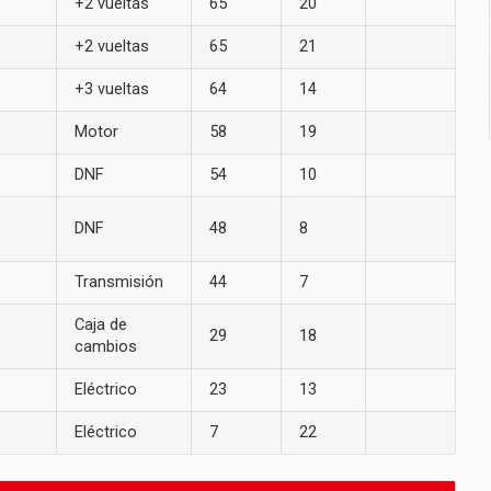
+2 vueltas
65
20
+2 vueltas
65
21
+3 vueltas
64
14
Motor
58
19
DNF
54
10
DNF
48
8
Transmisión
44
7
Caja de
29
18
cambios
Eléctrico
23
13
Eléctrico
7
22