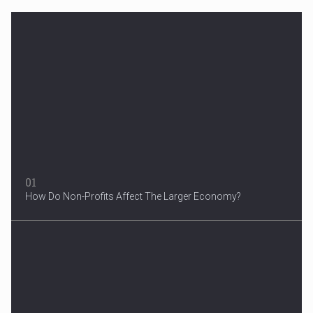
Woman in Mission Hills
A woman were arrested after he allegedly fired off from a car...
01
How Do Non-Profits Affect The Larger Economy?
3 Years After Man's Death
Mother hopes renewed reward will help find her son’s killer...