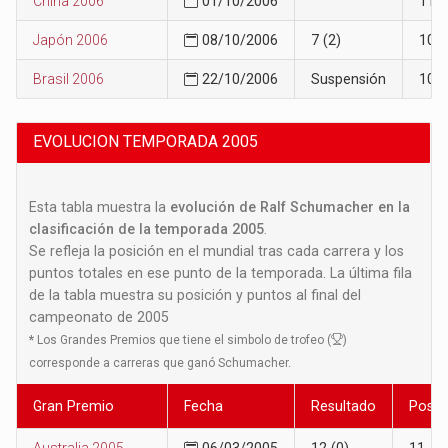
China 2006
01/10/2006
11
Japón 2006
08/10/2006
7 (2)
10
Brasil 2006
22/10/2006
Suspensión
10
EVOLUCION TEMPORADA 2005
Esta tabla muestra la
evolución de Ralf Schumacher en la
clasificación de la temporada 2005
.
Se refleja la posición en el mundial tras cada carrera y los
puntos totales en ese punto de la temporada. La última fila
de la tabla muestra su posición y puntos al final del
campeonato de 2005
*
Los Grandes Premios que tiene el simbolo de trofeo (
)
corresponde a carreras que ganó Schumacher.
Gran Premio
Fecha
Resultado
Posic
Australia 2005
06/03/2005
12 (0)
11