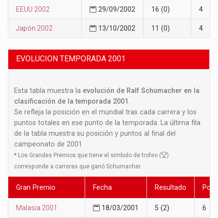
EEUU 2002
29/09/2002
16 (0)
4
Japón 2002
13/10/2002
11 (0)
4
EVOLUCION TEMPORADA 2001
Esta tabla muestra la
evolución de Ralf Schumacher en la
clasificación de la temporada 2001
.
Se refleja la posición en el mundial tras cada carrera y los
puntos totales en ese punto de la temporada. La última fila
de la tabla muestra su posición y puntos al final del
campeonato de 2001
*
Los Grandes Premios que tiene el simbolo de trofeo (
)
corresponde a carreras que ganó Schumacher.
Gran Premio
Fecha
Resultado
Posi
Malasia 2001
18/03/2001
5 (2)
6