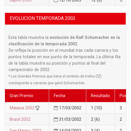
EVOLUCION TEMPORADA 2002
Esta tabla muestra la
evolución de Ralf Schumacher en la
clasificación de la temporada 2002
.
Se refleja la posición en el mundial tras cada carrera y los
puntos totales en ese punto de la temporada. La última fila
de la tabla muestra su posición y puntos al final del
campeonato de 2002
*
Los Grandes Premios que tiene el simbolo de trofeo (
)
corresponde a carreras que ganó Schumacher.
Gran Premio
Fecha
Resultado
Posic
Malasia 2002
17/03/2002
1 (10)
3
Brasil 2002
31/03/2002
2 (6)
2
San Marino 2002
14/04/2002
3 (4)
2