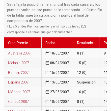
Se refleja la posición en el mundial tras cada carrera y los
puntos totales en ese punto de la temporada. La última fila
de la tabla muestra su posición y puntos al final del
campeonato de 2007
*
Los Grandes Premios que tiene el simbolo de trofeo (
)
corresponde a carreras que ganó Schumacher.
Gran Premio
Fecha
Resultado
Posi
Australia 2007
18/03/2007
8 (1)
8
Malasia 2007
08/04/2007
15 (0)
10
Bahrein 2007
15/04/2007
12 (0)
11
España 2007
13/05/2007
Suspensión
13
Mónaco 2007
27/05/2007
16 (0)
14
Canadá 2007
10/06/2007
8 (1)
14