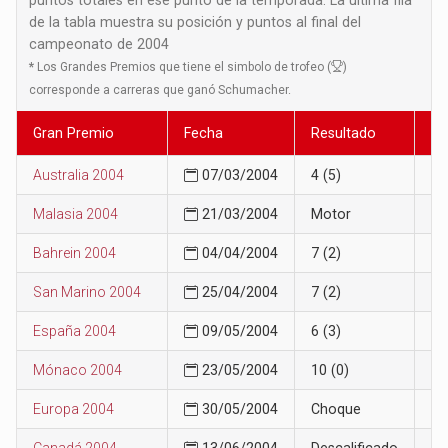
de la tabla muestra su posición y puntos al final del
campeonato de 2004
*
Los Grandes Premios que tiene el simbolo de trofeo (
)
corresponde a carreras que ganó Schumacher.
Gran Premio
Fecha
Resultado
Po
Australia 2004
07/03/2004
4 (5)
4
Malasia 2004
21/03/2004
Motor
7
Bahrein 2004
04/04/2004
7 (2)
7
San Marino 2004
25/04/2004
7 (2)
7
España 2004
09/05/2004
6 (3)
7
Mónaco 2004
23/05/2004
10 (0)
7
Europa 2004
30/05/2004
Choque
7
Canadá 2004
13/06/2004
Descalificado
7