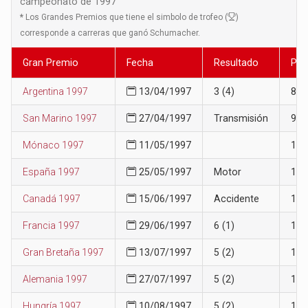
campeonato de 1997
*
Los Grandes Premios que tiene el simbolo de trofeo (
)
corresponde a carreras que ganó Schumacher.
Gran Premio
Fecha
Resultado
Pos
Argentina 1997
13/04/1997
3 (4)
8
San Marino 1997
27/04/1997
Transmisión
9
Mónaco 1997
11/05/1997
10
España 1997
25/05/1997
Motor
12
Canadá 1997
15/06/1997
Accidente
13
Francia 1997
29/06/1997
6 (1)
13
Gran Bretaña 1997
13/07/1997
5 (2)
11
Alemania 1997
27/07/1997
5 (2)
10
Hungría 1997
10/08/1997
5 (2)
11