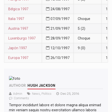
Bélgica 1997
24/08/1997
12
Italia 1997
07/09/1997
Choque
12
Austria 1997
21/09/1997
5 (2)
12
Luxenburgo 1997
28/09/1997
Choque
12
Japón 1997
12/10/1997
9 (0)
12
Europa 1997
26/10/1997
11
AUTHOOR:
HUGH JACKSON
Admin
News
,
Politics
Dec 25, 2016
Comments
Tempor incididunt labore et dolore magna aliqua enimad
min veniam saquis nostru exercitation ullamco laboris