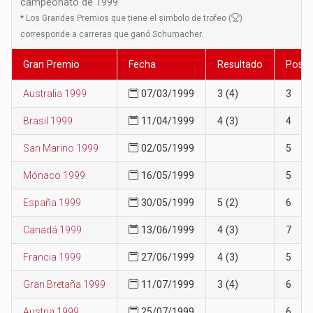
campeonato de 1999
*
Los Grandes Premios que tiene el simbolo de trofeo (
)
corresponde a carreras que ganó Schumacher.
Gran Premio
Fecha
Resultado
Posic
Australia 1999
07/03/1999
3 (4)
3
Brasil 1999
11/04/1999
4 (3)
4
San Marino 1999
02/05/1999
5
Mónaco 1999
16/05/1999
5
España 1999
30/05/1999
5 (2)
6
Canadá 1999
13/06/1999
4 (3)
7
Francia 1999
27/06/1999
4 (3)
5
Gran Bretaña 1999
11/07/1999
3 (4)
6
Austria 1999
25/07/1999
6