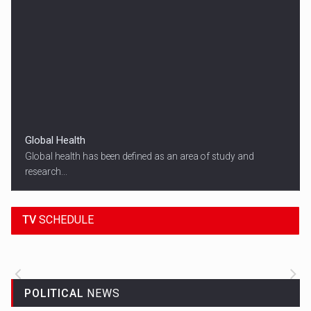
Global Health
Global health has been defined as an area of study and
research...
18:45
SPORT HEADLINES
TV
SCHEDULE
ALL THE LATEST SPORTS NEWS FROM
AROUND THE WORLD.
POLITICAL
NEWS