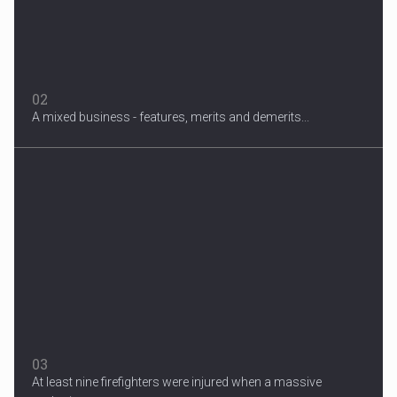
02
A mixed business - features, merits and demerits...
Migrant Crisis
The proposal involves resettling one refugee in Europe for each
one...
03
At least nine firefighters were injured when a massive