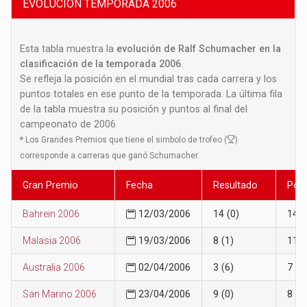
EVOLUCION TEMPORADA 2006
Esta tabla muestra la
evolución de Ralf Schumacher en la
clasificación de la temporada 2006
.
Se refleja la posición en el mundial tras cada carrera y los
puntos totales en ese punto de la temporada. La última fila
de la tabla muestra su posición y puntos al final del
campeonato de 2006
*
Los Grandes Premios que tiene el simbolo de trofeo (
)
corresponde a carreras que ganó Schumacher.
Gran Premio
Fecha
Resultado
Posi
Bahrein 2006
12/03/2006
14 (0)
14
Malasia 2006
19/03/2006
8 (1)
11
Australia 2006
02/04/2006
3 (6)
7
San Marino 2006
23/04/2006
9 (0)
8