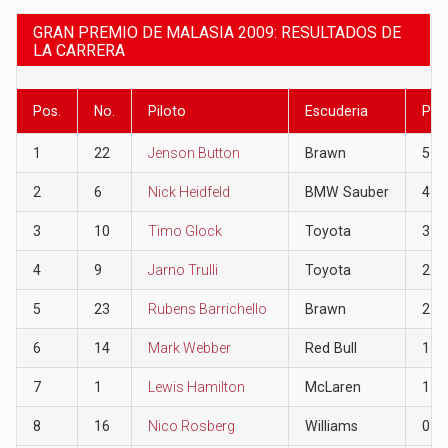
GRAN PREMIO DE MALASIA 2009: RESULTADOS DE
LA CARRERA
Pos.
No.
Piloto
Escuderia
Pun
1
22
Jenson Button
Brawn
5
2
6
Nick Heidfeld
BMW Sauber
4
3
10
Timo Glock
Toyota
3
4
9
Jarno Trulli
Toyota
2.5
5
23
Rubens Barrichello
Brawn
2
6
14
Mark Webber
Red Bull
1.5
7
1
Lewis Hamilton
McLaren
1
8
16
Nico Rosberg
Williams
0.5