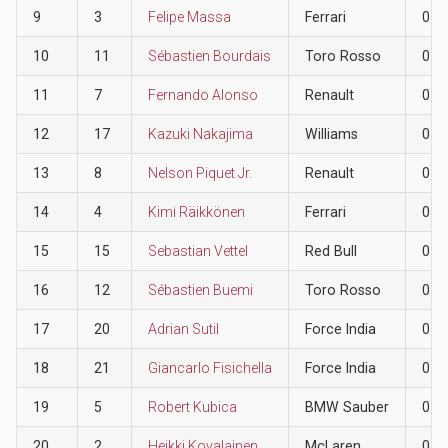
9
3
Felipe Massa
Ferrari
0
10
11
Sébastien Bourdais
Toro Rosso
0
11
7
Fernando Alonso
Renault
0
12
17
Kazuki Nakajima
Williams
0
13
8
Nelson Piquet Jr.
Renault
0
14
4
Kimi Räikkönen
Ferrari
0
15
15
Sebastian Vettel
Red Bull
0
16
12
Sébastien Buemi
Toro Rosso
0
17
20
Adrian Sutil
Force India
0
18
21
Giancarlo Fisichella
Force India
0
19
5
Robert Kubica
BMW Sauber
0
20
2
Heikki Kovalainen
McLaren
0