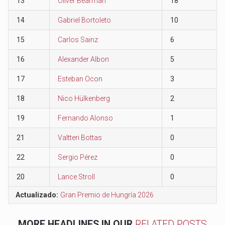
13
Oliver Bearman
18
14
Gabriel Bortoleto
10
15
Carlos Sainz
6
16
Alexander Albon
5
17
Esteban Ocon
3
18
Nico Hülkenberg
2
19
Fernando Alonso
1
21
Valtteri Bottas
0
22
Sergio Pérez
0
20
Lance Stroll
0
Actualizado:
Gran Premio de Hungría 2026
MORE HEADLINES IN OUR
RELATED POSTS