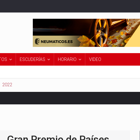
TOS
ESCUDERÍAS
HORARIO
VIDEO
2022
Premio de Países Bajos 2026
Gran Premio de Países