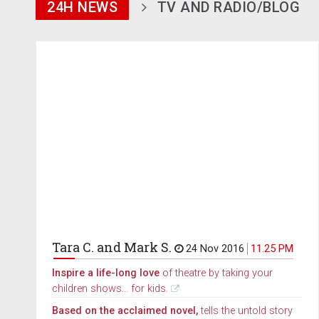
24H NEWS
TV AND RADIO/BLOG
Tara C. and Mark S.
24 Nov 2016
11.25 PM
Inspire a life-long love
of theatre by taking your
children shows... for kids.
Based on the acclaimed novel,
tells the untold story