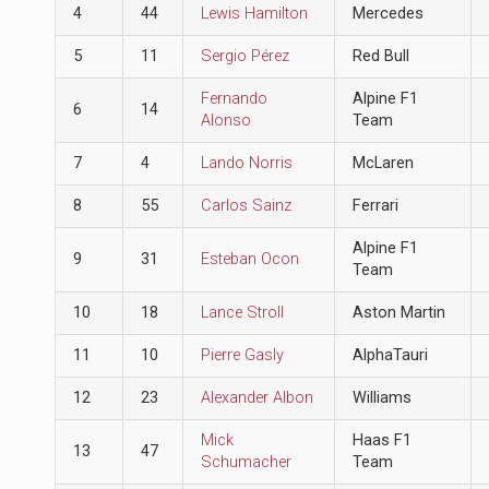
4
44
Lewis Hamilton
Mercedes
5
11
Sergio Pérez
Red Bull
Fernando
Alpine F1
6
14
Alonso
Team
7
4
Lando Norris
McLaren
8
55
Carlos Sainz
Ferrari
Alpine F1
9
31
Esteban Ocon
Team
10
18
Lance Stroll
Aston Martin
11
10
Pierre Gasly
AlphaTauri
12
23
Alexander Albon
Williams
Mick
Haas F1
13
47
Schumacher
Team