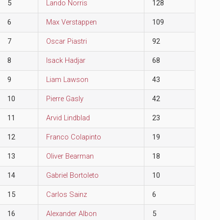
5
Lando Norris
128
6
Max Verstappen
109
7
Oscar Piastri
92
8
Isack Hadjar
68
9
Liam Lawson
43
10
Pierre Gasly
42
11
Arvid Lindblad
23
12
Franco Colapinto
19
13
Oliver Bearman
18
14
Gabriel Bortoleto
10
15
Carlos Sainz
6
16
Alexander Albon
5