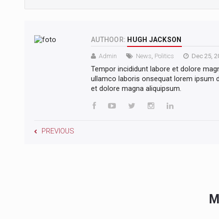
AUTHOOR:
HUGH JACKSON
Admin
News
,
Politics
Dec 25, 2
Tempor incididunt labore et dolore mag
ullamco laboris onsequat lorem ipsum do
et dolore magna aliquipsum.
PREVIOUS
M