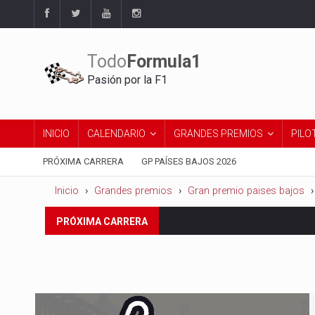
Todo
Formula1
Pasión por la F1
INICIO
CALENDARIO
GRANDES PREMIOS
PILO
PRÓXIMA CARRERA
GP PAÍSES BAJOS 2026
Inicio
Grandes premios
Gran premio paises bajos
Del 21 al 23 de agosto:
Gran 
PRÓXIMA CARRERA