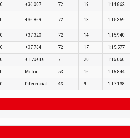
0
+36.007
72
19
1:14.862
0
+36.869
72
18
1:15.369
0
+37.320
72
14
1:15.940
0
+37.764
72
17
1:15.577
0
+1 vuelta
71
20
1:16.066
0
Motor
53
16
1:16.844
0
Diferencial
43
9
1:17.138