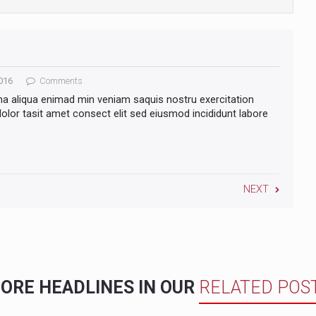
016
Comments
na aliqua enimad min veniam saquis nostru exercitation
lor tasit amet consect elit sed eiusmod incididunt labore
NEXT
ORE HEADLINES IN OUR
RELATED POS