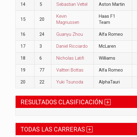
14
5
Sebastian Vettel
Aston Martin
Kevin
Haas F1
15
20
Magnussen
Team
16
24
Guanyu Zhou
Alfa Romeo
17
3
Daniel Ricciardo
McLaren
18
6
Nicholas Latifi
Williams
19
77
Valtteri Bottas
Alfa Romeo
20
22
Yuki Tsunoda
AlphaTauri
RESULTADOS CLASIFICACIÓN
TODAS LAS CARRERAS