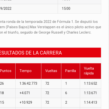
09/2022
15:00
inta ronda de la temporada 2022 de Fórmula 1. Se disputó los
lem (Países Bajos).​ Max Verstappen es el único piloto activo que
 el triunfo, seguido de George Russell y Charles Leclerc.​
RESULTADOS DE LA CARRERA
Vuelta
Puntos
Tiempo
Vueltas
Parrilla
rápida
26
1:36:42.773
72
1
1:13.652
18
+4.071
72
6
1:13.671
15
+10.929
72
2
1:14.413