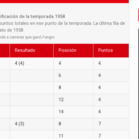
sificación de la temporada 1958
.
 puntos totales en ese punto de la temporada. La última fila de
nato de 1958
nde a carreras que ganó Fangio.
Resultado
Posición
Puntos
4 (4)
4
4
6
4
8
4
12
4
14
4
4 (3)
8
7
11
7