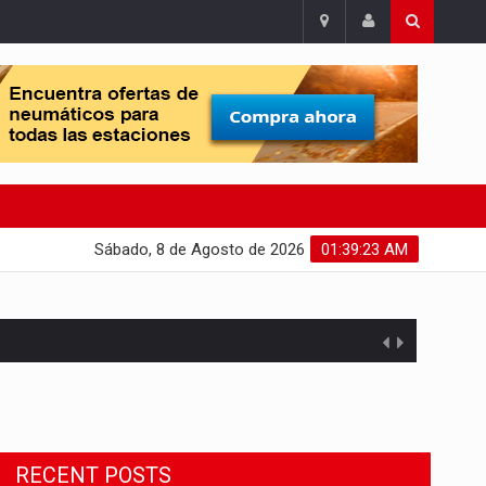
Sábado, 8 de Agosto de 2026
01:39:24 AM
Migrant Crisis
The proposal involves resettling one
RECENT POSTS