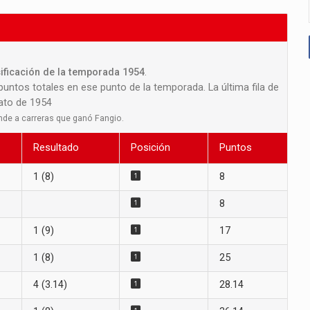
sificación de la temporada 1954
.
 puntos totales en ese punto de la temporada. La última fila de
nato de 1954
nde a carreras que ganó Fangio.
Resultado
Posición
Puntos
1 (8)
8
8
1 (9)
17
1 (8)
25
4 (3.14)
28.14