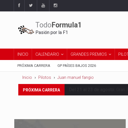
Todo
Formula1
Pasión por la F1
INICIO
CALENDARIO
GRANDES PREMIOS
PILO
PRÓXIMA CARRERA
GP PAÍSES BAJOS 2026
Inicio
Pilotos
Juan manuel fangio
Del 21 al 23 de agosto:
Gran 
PRÓXIMA CARRERA