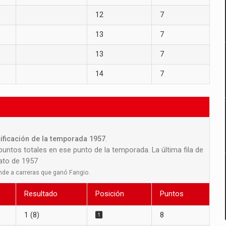
12
7
13
7
13
7
14
7
sificación de la temporada 1957
.
 puntos totales en ese punto de la temporada. La última fila de
nato de 1957
nde a carreras que ganó Fangio.
Resultado
Posición
Puntos
1 (8)
8