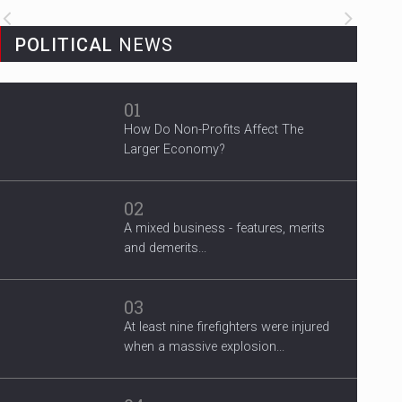
3 Years After Man's Death
POLITICAL
NEWS
Mother hopes renewed reward will
help find her son’s killer...
01
How Do Non-Profits Affect The
Larger Economy?
02
A mixed business - features, merits
and demerits...
03
At least nine firefighters were injured
when a massive explosion...