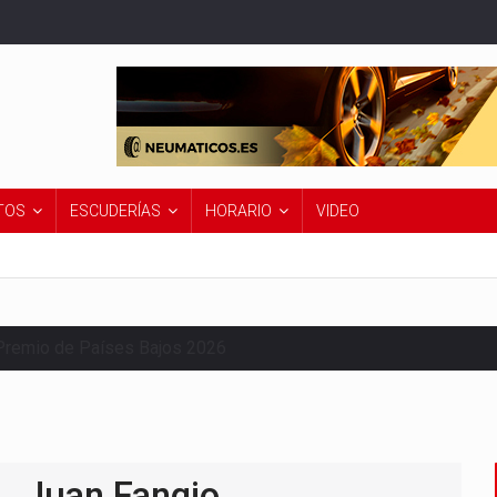
TOS
ESCUDERÍAS
HORARIO
VIDEO
Premio de Países Bajos 2026
Juan Fangio