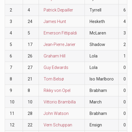
2
4
Patrick Depailler
Tyrrell
6
3
24
James Hunt
Hesketh
4
4
5
Emerson Fittipaldi
McLaren
3
5
17
Jean-Pierre Jarier
Shadow
2
6
26
Graham Hill
Lola
1
7
27
Guy Edwards
Lola
0
8
21
Tom Belsø
Iso Marlboro
0
9
8
Rikky von Opel
Brabham
0
10
10
Vittorio Brambilla
March
0
11
28
John Watson
Brabham
0
12
22
Vern Schuppan
Ensign
0