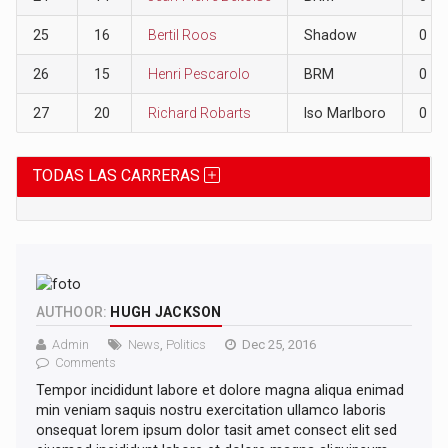
25
16
Bertil Roos
Shadow
0
26
15
Henri Pescarolo
BRM
0
27
20
Richard Robarts
Iso Marlboro
0
TODAS LAS CARRERAS
AUTHOOR:
HUGH JACKSON
Admin
News
,
Politics
Dec 25, 2016
Comments
Tempor incididunt labore et dolore magna aliqua enimad
min veniam saquis nostru exercitation ullamco laboris
onsequat lorem ipsum dolor tasit amet consect elit sed