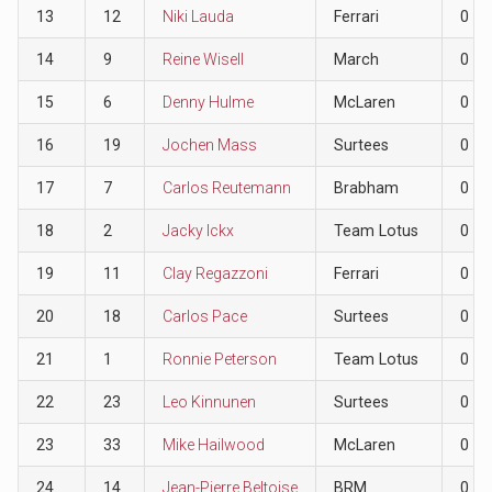
13
12
Niki Lauda
Ferrari
0
14
9
Reine Wisell
March
0
15
6
Denny Hulme
McLaren
0
16
19
Jochen Mass
Surtees
0
17
7
Carlos Reutemann
Brabham
0
18
2
Jacky Ickx
Team Lotus
0
19
11
Clay Regazzoni
Ferrari
0
20
18
Carlos Pace
Surtees
0
21
1
Ronnie Peterson
Team Lotus
0
22
23
Leo Kinnunen
Surtees
0
23
33
Mike Hailwood
McLaren
0
24
14
Jean-Pierre Beltoise
BRM
0