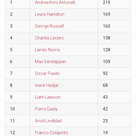
1
Andrea Kimi Antonelli
219
2
Lewis Hamilton
169
3
George Russell
160
4
Charles Leclerc
138
5
Lando Norris
128
6
Max Verstappen
109
7
Oscar Piastri
92
8
Isack Hadjar
68
9
Liam Lawson
43
10
Pierre Gasly
42
11
Arvid Lindblad
23
12
Franco Colapinto
19