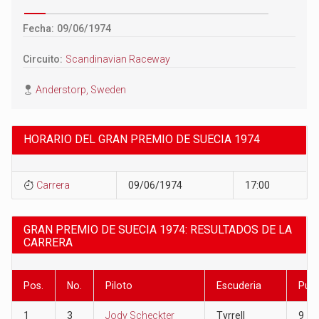
Fecha: 09/06/1974
Circuito:
Scandinavian Raceway
Anderstorp, Sweden
HORARIO DEL GRAN PREMIO DE SUECIA 1974
Carrera
09/06/1974
17:00
GRAN PREMIO DE SUECIA 1974: RESULTADOS DE LA
CARRERA
Pos.
No.
Piloto
Escuderia
Pun
1
3
Jody Scheckter
Tyrrell
9