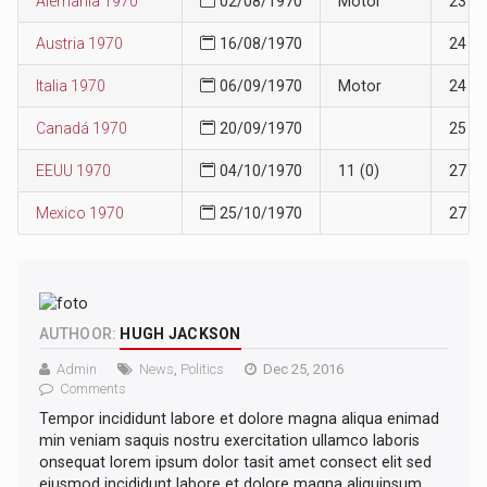
Alemania 1970
02/08/1970
Motor
23
Austria 1970
16/08/1970
24
Italia 1970
06/09/1970
Motor
24
Canadá 1970
20/09/1970
25
EEUU 1970
04/10/1970
11 (0)
27
Mexico 1970
25/10/1970
27
AUTHOOR:
HUGH JACKSON
Admin
News
,
Politics
Dec 25, 2016
Comments
Tempor incididunt labore et dolore magna aliqua enimad
min veniam saquis nostru exercitation ullamco laboris
onsequat lorem ipsum dolor tasit amet consect elit sed
eiusmod incididunt labore et dolore magna aliquipsum.