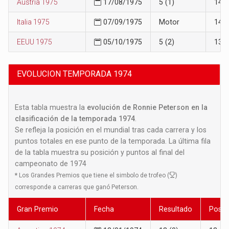
Austria 1975
17/08/1975
5 (1)
14
Italia 1975
07/09/1975
Motor
14
EEUU 1975
05/10/1975
5 (2)
13
EVOLUCION TEMPORADA 1974
Esta tabla muestra la
evolución de Ronnie Peterson en la
clasificación de la temporada 1974
.
Se refleja la posición en el mundial tras cada carrera y los
puntos totales en ese punto de la temporada. La última fila
de la tabla muestra su posición y puntos al final del
campeonato de 1974
*
Los Grandes Premios que tiene el simbolo de trofeo (
)
corresponde a carreras que ganó Peterson.
Gran Premio
Fecha
Resultado
Posic