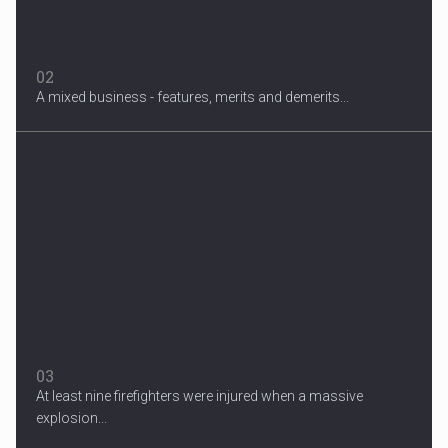
02
A mixed business - features, merits and demerits...
Migrant Crisis
The proposal involves resettling one refugee in Europe for each
one...
03
At least nine firefighters were injured when a massive
explosion...