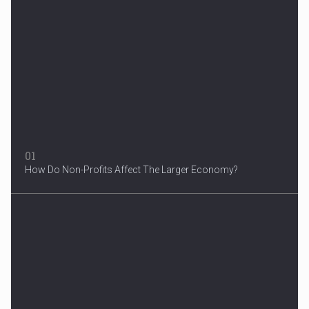
Woman in Mission Hills
A woman were arrested after he allegedly fired off from a car...
01
How Do Non-Profits Affect The Larger Economy?
3 Years After Man's Death
Mother hopes renewed reward will help find her son’s killer...