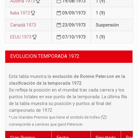
Austria 1973
19/08/1973
1 (9)
Italia 1973
09/09/1973
1 (9)
Canadá 1973
23/09/1973
Suspensión
EEUU 1973
07/10/1973
1 (9)
EVOLUCION TEMPORADA 1972
Esta tabla muestra la
evolución de Ronnie Peterson en la
clasificación de la temporada 1972
.
Se refleja la posición en el mundial tras cada carrera y los
puntos totales en ese punto de la temporada. La última fila
de la tabla muestra su posición y puntos al final del
campeonato de 1972
*
Los Grandes Premios que tiene el simbolo de trofeo (
)
corresponde a carreras que ganó Peterson.
Gran Premio
Fecha
Resultado
Posic