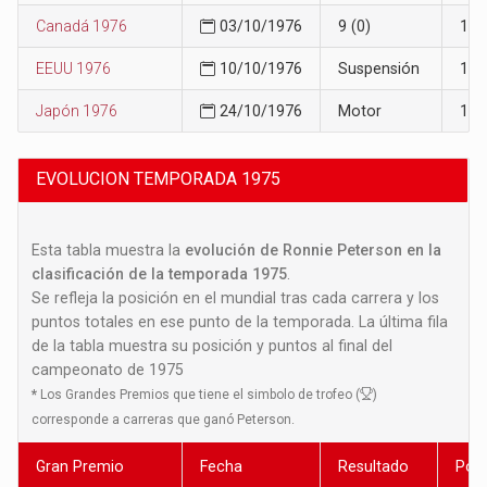
Canadá 1976
03/10/1976
9 (0)
10
EEUU 1976
10/10/1976
Suspensión
10
Japón 1976
24/10/1976
Motor
11
EVOLUCION TEMPORADA 1975
Esta tabla muestra la
evolución de Ronnie Peterson en la
clasificación de la temporada 1975
.
Se refleja la posición en el mundial tras cada carrera y los
puntos totales en ese punto de la temporada. La última fila
de la tabla muestra su posición y puntos al final del
campeonato de 1975
*
Los Grandes Premios que tiene el simbolo de trofeo (
)
corresponde a carreras que ganó Peterson.
Gran Premio
Fecha
Resultado
Posi