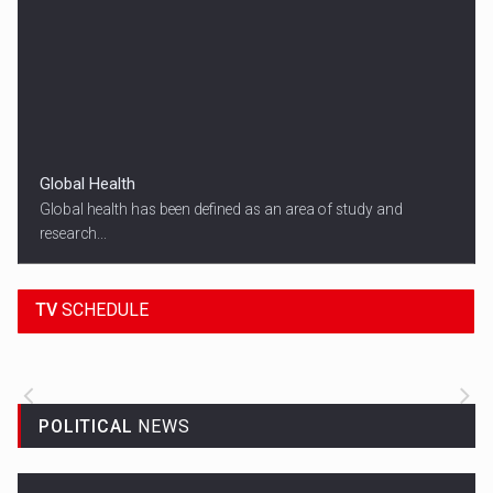
Global Health
Global health has been defined as an area of study and
research...
18:45
SPORT HEADLINES
TV
SCHEDULE
ALL THE LATEST SPORTS NEWS FROM
AROUND THE WORLD.
POLITICAL
NEWS