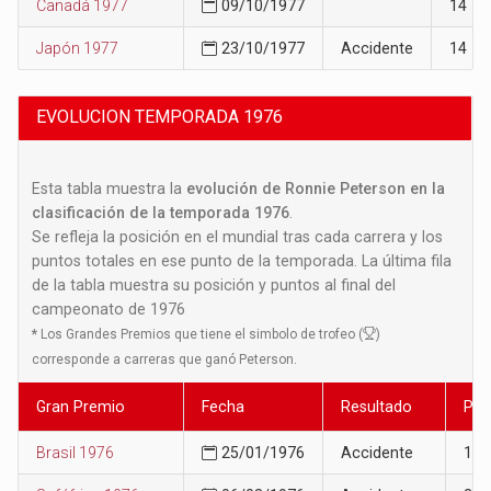
Canadá 1977
09/10/1977
14
Japón 1977
23/10/1977
Accidente
14
EVOLUCION TEMPORADA 1976
Esta tabla muestra la
evolución de Ronnie Peterson en la
clasificación de la temporada 1976
.
Se refleja la posición en el mundial tras cada carrera y los
puntos totales en ese punto de la temporada. La última fila
de la tabla muestra su posición y puntos al final del
campeonato de 1976
*
Los Grandes Premios que tiene el simbolo de trofeo (
)
corresponde a carreras que ganó Peterson.
Gran Premio
Fecha
Resultado
Pos
Brasil 1976
25/01/1976
Accidente
19