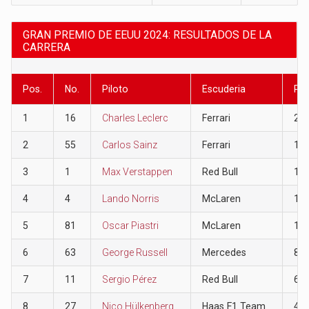
GRAN PREMIO DE EEUU 2024: RESULTADOS DE LA
CARRERA
Pos.
No.
Piloto
Escuderia
Pu
1
16
Charles Leclerc
Ferrari
25
2
55
Carlos Sainz
Ferrari
18
3
1
Max Verstappen
Red Bull
15
4
4
Lando Norris
McLaren
12
5
81
Oscar Piastri
McLaren
10
6
63
George Russell
Mercedes
8
7
11
Sergio Pérez
Red Bull
6
8
27
Nico Hülkenberg
Haas F1 Team
4