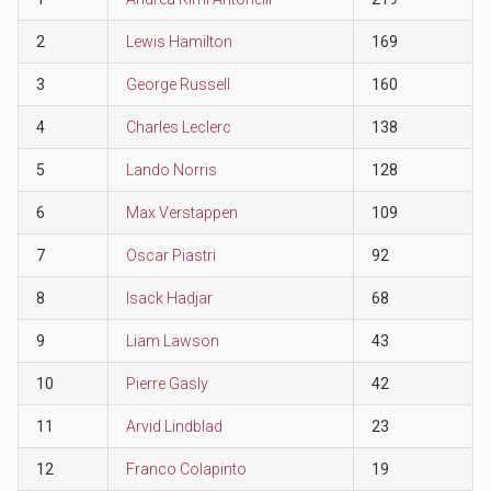
2
Lewis Hamilton
169
3
George Russell
160
4
Charles Leclerc
138
5
Lando Norris
128
6
Max Verstappen
109
7
Oscar Piastri
92
8
Isack Hadjar
68
9
Liam Lawson
43
10
Pierre Gasly
42
11
Arvid Lindblad
23
12
Franco Colapinto
19