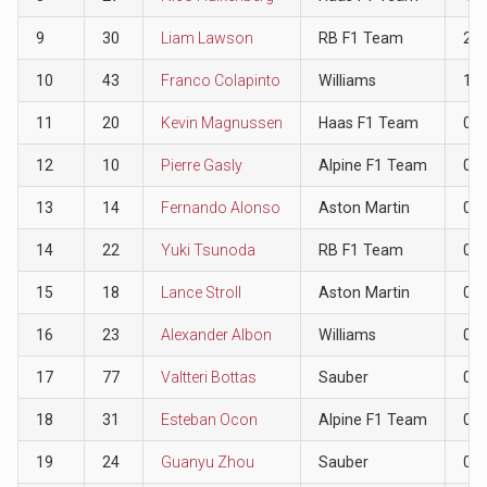
9
30
Liam Lawson
RB F1 Team
2
10
43
Franco Colapinto
Williams
1
11
20
Kevin Magnussen
Haas F1 Team
0
12
10
Pierre Gasly
Alpine F1 Team
0
13
14
Fernando Alonso
Aston Martin
0
14
22
Yuki Tsunoda
RB F1 Team
0
15
18
Lance Stroll
Aston Martin
0
16
23
Alexander Albon
Williams
0
17
77
Valtteri Bottas
Sauber
0
18
31
Esteban Ocon
Alpine F1 Team
0
19
24
Guanyu Zhou
Sauber
0