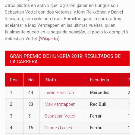
otros pilotos en activo que lograron ganar en Hungría son
Sebastian Vettel con dos victorias, y Kimi Räikkönen y Daniel
Ricciardo, con solo una.​ Lewis Hamilton ganó la carrera tras
adelantar a Max Verstappen en las últimas vueltas, quien
finalmente quedó en la segunda posición, el podio lo completó
Sebastian Vettel.​ [
Wikipedia
]
GRAN PREMIO DE HUNGRÍA 2019: RESULTADOS DE
LA CARRERA
Pos.
No.
Piloto
Escuderia
Pun
1
44
Lewis Hamilton
Mercedes
25
2
33
Max Verstappen
Red Bull
19
3
5
Sebastian Vettel
Ferrari
15
4
16
Charles Leclerc
Ferrari
12