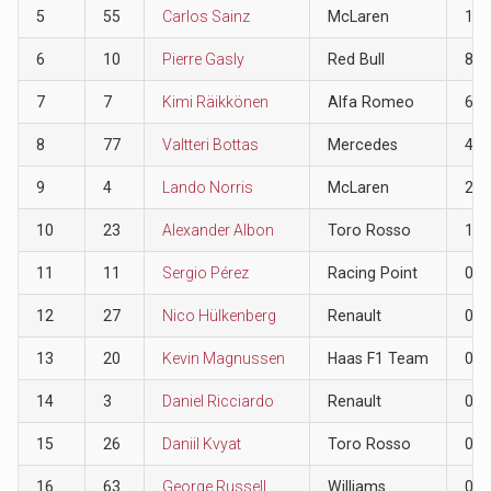
5
55
Carlos Sainz
McLaren
10
6
10
Pierre Gasly
Red Bull
8
7
7
Kimi Räikkönen
Alfa Romeo
6
8
77
Valtteri Bottas
Mercedes
4
9
4
Lando Norris
McLaren
2
10
23
Alexander Albon
Toro Rosso
1
11
11
Sergio Pérez
Racing Point
0
12
27
Nico Hülkenberg
Renault
0
13
20
Kevin Magnussen
Haas F1 Team
0
14
3
Daniel Ricciardo
Renault
0
15
26
Daniil Kvyat
Toro Rosso
0
16
63
George Russell
Williams
0