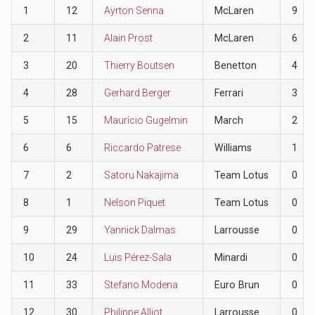
1
12
Ayrton Senna
McLaren
9
2
11
Alain Prost
McLaren
6
3
20
Thierry Boutsen
Benetton
4
4
28
Gerhard Berger
Ferrari
3
5
15
Maurício Gugelmin
March
2
6
6
Riccardo Patrese
Williams
1
7
2
Satoru Nakajima
Team Lotus
0
8
1
Nelson Piquet
Team Lotus
0
9
29
Yannick Dalmas
Larrousse
0
10
24
Luis Pérez-Sala
Minardi
0
11
33
Stefano Modena
Euro Brun
0
12
30
Philippe Alliot
Larrousse
0