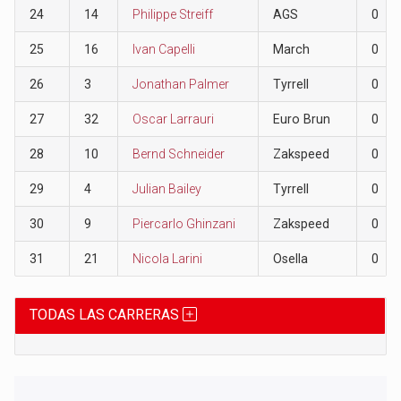
24
14
Philippe Streiff
AGS
0
25
16
Ivan Capelli
March
0
26
3
Jonathan Palmer
Tyrrell
0
27
32
Oscar Larrauri
Euro Brun
0
28
10
Bernd Schneider
Zakspeed
0
29
4
Julian Bailey
Tyrrell
0
30
9
Piercarlo Ghinzani
Zakspeed
0
31
21
Nicola Larini
Osella
0
TODAS LAS CARRERAS