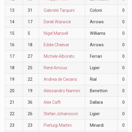
13
31
Gabriele Tarquini
Coloni
0
14
17
Derek Warwick
Arrows
0
15
5
Nigel Mansell
Williams
0
16
18
Eddie Cheever
Arrows
0
17
27
Michele Alboreto
Ferrari
0
18
25
René Arnoux
Ligier
0
19
22
Andrea de Cesaris
Rial
0
20
19
Alessandro Nannini
Benetton
0
21
36
Alex Caffi
Dallara
0
22
26
Stefan Johansson
Ligier
0
23
23
Pierluigi Martini
Minardi
0