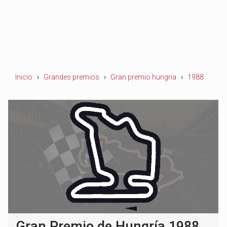
Inicio
Grandes premios
Gran premio hungria
1988
Gran Premio de Hungría 1988