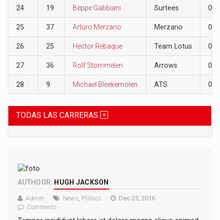
24
19
Beppe Gabbiani
Surtees
0
25
37
Arturo Merzario
Merzario
0
26
25
Hector Rebaque
Team Lotus
0
27
36
Rolf Stommelen
Arrows
0
28
9
Michael Bleekemolen
ATS
0
TODAS LAS CARRERAS
AUTHOOR:
HUGH JACKSON
Admin
News
,
Politics
Dec 25, 2016
Comments