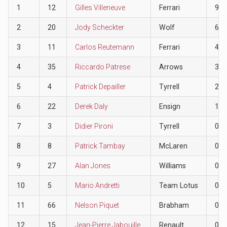
1
12
Gilles Villeneuve
Ferrari
9
2
20
Jody Scheckter
Wolf
6
3
11
Carlos Reutemann
Ferrari
4
4
35
Riccardo Patrese
Arrows
3
5
4
Patrick Depailler
Tyrrell
2
6
22
Derek Daly
Ensign
1
7
3
Didier Pironi
Tyrrell
0
8
8
Patrick Tambay
McLaren
0
9
27
Alan Jones
Williams
0
10
5
Mario Andretti
Team Lotus
0
11
66
Nelson Piquet
Brabham
0
12
15
Jean-Pierre Jabouille
Renault
0