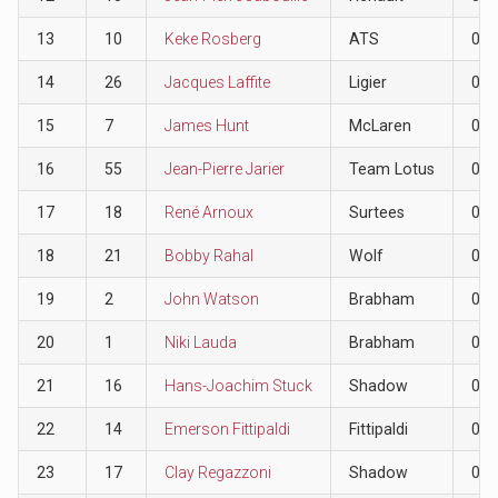
13
10
Keke Rosberg
ATS
0
14
26
Jacques Laffite
Ligier
0
15
7
James Hunt
McLaren
0
16
55
Jean-Pierre Jarier
Team Lotus
0
17
18
René Arnoux
Surtees
0
18
21
Bobby Rahal
Wolf
0
19
2
John Watson
Brabham
0
20
1
Niki Lauda
Brabham
0
21
16
Hans-Joachim Stuck
Shadow
0
22
14
Emerson Fittipaldi
Fittipaldi
0
23
17
Clay Regazzoni
Shadow
0