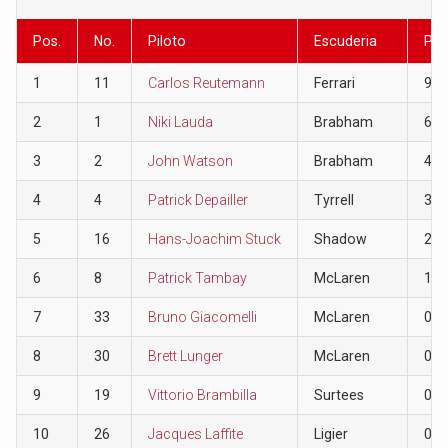
Pos.
No.
Piloto
Escuderia
Pun
1
11
Carlos Reutemann
Ferrari
9
2
1
Niki Lauda
Brabham
6
3
2
John Watson
Brabham
4
4
4
Patrick Depailler
Tyrrell
3
5
16
Hans-Joachim Stuck
Shadow
2
6
8
Patrick Tambay
McLaren
1
7
33
Bruno Giacomelli
McLaren
0
8
30
Brett Lunger
McLaren
0
9
19
Vittorio Brambilla
Surtees
0
10
26
Jacques Laffite
Ligier
0