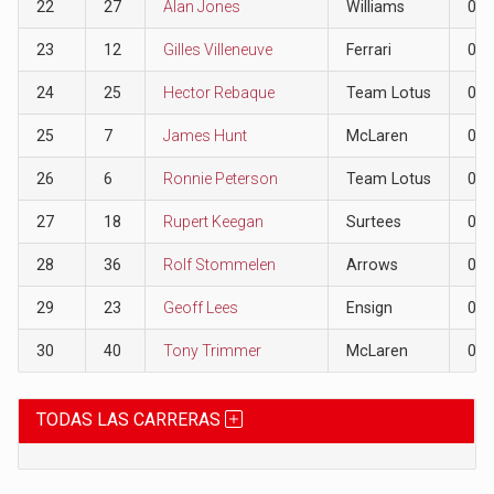
22
27
Alan Jones
Williams
0
23
12
Gilles Villeneuve
Ferrari
0
24
25
Hector Rebaque
Team Lotus
0
25
7
James Hunt
McLaren
0
26
6
Ronnie Peterson
Team Lotus
0
27
18
Rupert Keegan
Surtees
0
28
36
Rolf Stommelen
Arrows
0
29
23
Geoff Lees
Ensign
0
30
40
Tony Trimmer
McLaren
0
TODAS LAS CARRERAS