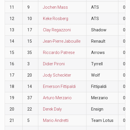
11
9
Jochen Mass
ATS
0
12
10
Keke Rosberg
ATS
0
13
17
Clay Regazzoni
Shadow
0
14
15
Jean-Pierre Jabouille
Renault
0
15
35
Riccardo Patrese
Arrows
0
16
3
Didier Pironi
Tyrrell
0
17
20
Jody Scheckter
Wolf
0
18
14
Emerson Fittipaldi
Fittipaldi
0
19
37
Arturo Merzario
Merzario
0
20
22
Derek Daly
Ensign
0
21
5
Mario Andretti
Team Lotus
0