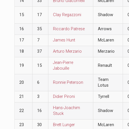
14
33
Bruno Giacomelli
McLaren
15
17
Clay Regazzoni
Shadow
16
35
Riccardo Patrese
Arrows
17
7
James Hunt
McLaren
18
37
Arturo Merzario
Merzario
Jean-Pierre
19
15
Renault
Jabouille
Team
20
6
Ronnie Peterson
Lotus
21
3
Didier Pironi
Tyrrell
Hans-Joachim
22
16
Shadow
Stuck
23
30
Brett Lunger
McLaren