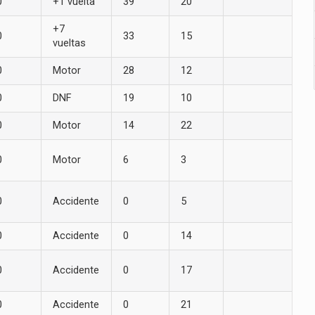
0
+1 vuelta
39
20
+7
0
33
15
vueltas
0
Motor
28
12
0
DNF
19
10
0
Motor
14
22
0
Motor
6
3
0
Accidente
0
5
0
Accidente
0
14
0
Accidente
0
17
0
Accidente
0
21