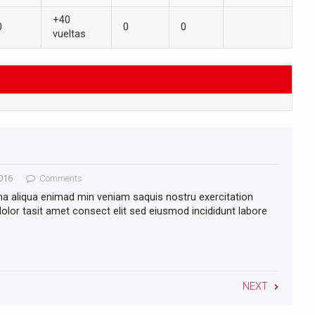
+40
0
0
0
vueltas
016
Comments
na aliqua enimad min veniam saquis nostru exercitation
lor tasit amet consect elit sed eiusmod incididunt labore
NEXT