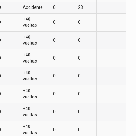
0
Accidente
0
23
+40
0
0
0
vueltas
+40
0
0
0
vueltas
+40
0
0
0
vueltas
+40
0
0
0
vueltas
+40
0
0
0
vueltas
+40
0
0
0
vueltas
+40
0
0
0
vueltas