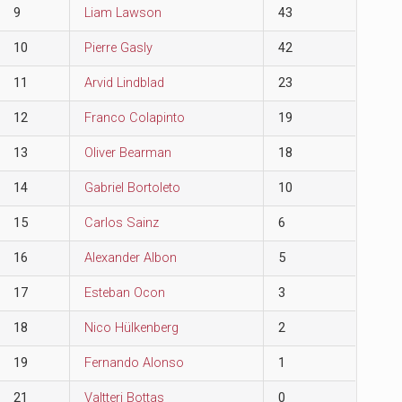
9
Liam Lawson
43
10
Pierre Gasly
42
11
Arvid Lindblad
23
12
Franco Colapinto
19
13
Oliver Bearman
18
14
Gabriel Bortoleto
10
15
Carlos Sainz
6
16
Alexander Albon
5
17
Esteban Ocon
3
18
Nico Hülkenberg
2
19
Fernando Alonso
1
21
Valtteri Bottas
0