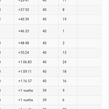
4
+20.47
40
11
3
+37.53
40
8
2
+40.39
40
19
1
+46.33
40
1
0
+48.48
40
2
0
+55.24
40
13
0
+1:06.83
40
24
0
+1:09.11
40
18
0
+1:16.57
40
16
0
+1 vuelta
39
9
0
+1 vuelta
39
6