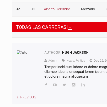
32
38
Alberto Colombo
Merzario
TODAS LAS CARRERAS
AUTHOOR:
HUGH JACKSON
Admin
News
,
Politics
Dec 25, 2
Tempor incididunt labore et dolore mag
ullamco laboris onsequat lorem ipsum do
et dolore magna aliquipsum.
PREVIOUS