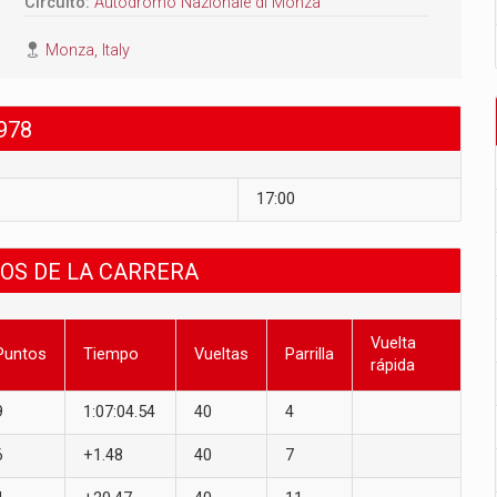
Circuito:
Autodromo Nazionale di Monza
Monza, Italy
978
17:00
DOS DE LA CARRERA
Vuelta
Puntos
Tiempo
Vueltas
Parrilla
rápida
9
1:07:04.54
40
4
6
+1.48
40
7