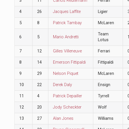
3
11
Carlos Reutemann
Ferrari
4
26
Jacques Laffite
Ligier
5
8
Patrick Tambay
McLaren
Team
6
5
Mario Andretti
Lotus
7
12
Gilles Villeneuve
Ferrari
8
14
Emerson Fittipaldi
Fittipaldi
9
29
Nelson Piquet
McLaren
10
22
Derek Daly
Ensign
11
4
Patrick Depailler
Tyrrell
12
20
Jody Scheckter
Wolf
13
27
Alan Jones
Williams