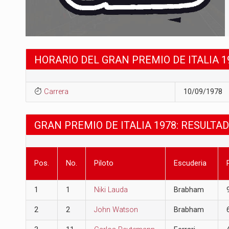
HORARIO DEL GRAN PREMIO DE ITALIA 1
Carrera
10/09/1978
GRAN PREMIO DE ITALIA 1978: RESULTA
Pos.
No.
Piloto
Escuderia
1
1
Niki Lauda
Brabham
2
2
John Watson
Brabham