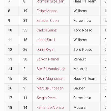
7
8
Romain Grosjean
Haas F1 Team
6
8
19
Felipe Massa
Williams
4
9
31
Esteban Ocon
Force India
2
10
55
Carlos Sainz
Toro Rosso
1
11
18
Lance Stroll
Williams
0
12
26
Daniil Kvyat
Toro Rosso
0
13
30
Jolyon Palmer
Renault
0
14
2
Stoffel Vandoorne
McLaren
0
15
20
Kevin Magnussen
Haas F1 Team
0
16
9
Marcus Ericsson
Sauber
0
17
11
Sergio Pérez
Force India
0
18
14
Fernando Alonso
McLaren
0