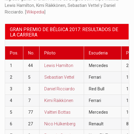
Lewis Hamilton, Kimi Räikkönen, Sebastian Vettel y Daniel
Ricciardo. [
Wikipedia
]
GRAN PREMIO DE BÉLGICA 2017: RESULTADOS DE
LA CARRERA
Pos.
No.
Piloto
Escuderia
Pun
1
44
Lewis Hamilton
Mercedes
25
2
5
Sebastian Vettel
Ferrari
18
3
3
Daniel Ricciardo
Red Bull
15
4
7
Kimi Räikkönen
Ferrari
12
5
77
Valtteri Bottas
Mercedes
10
6
27
Nico Hülkenberg
Renault
8