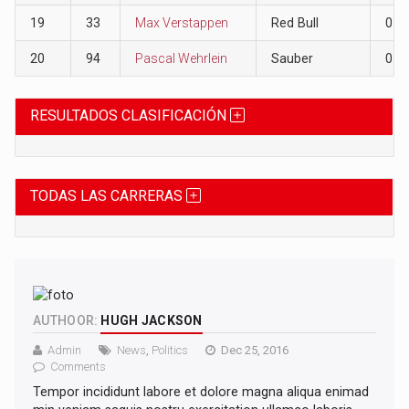
19
33
Max Verstappen
Red Bull
0
20
94
Pascal Wehrlein
Sauber
0
RESULTADOS CLASIFICACIÓN
TODAS LAS CARRERAS
AUTHOOR:
HUGH JACKSON
Admin
News
,
Politics
Dec 25, 2016
Comments
Tempor incididunt labore et dolore magna aliqua enimad