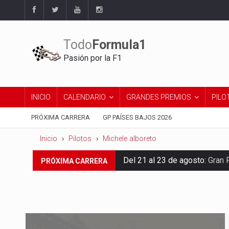
Todo
Formula1
Pasión por la F1
INICIO
CALENDARIO
GRANDES PREMIOS
PILO
PRÓXIMA CARRERA
GP PAÍSES BAJOS 2026
Inicio
Pilotos
Michele alboreto
Del 21 al 23 de agosto:
Gran 
PRÓXIMA CARRERA