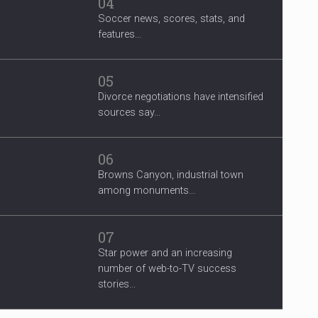
04
Soccer news, scores, stats, and
features...
05
Divorce negotiations have intensified
sources say...
06
Browns Canyon, industrial town
among monuments...
07
Star power and an increasing
number of web-to-TV success
stories...