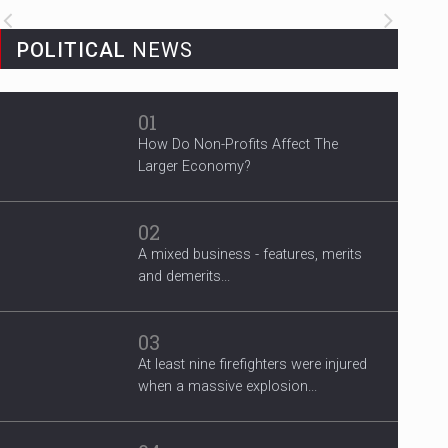
3 Years After Man's Death
POLITICAL
NEWS
Mother hopes renewed reward will
help find her son’s killer...
01
Migrant Crisis
How Do Non-Profits Affect The
The proposal involves resettling one
Larger Economy?
refugee in Europe for each one...
02
A mixed business - features, merits
and demerits...
03
At least nine firefighters were injured
when a massive explosion...