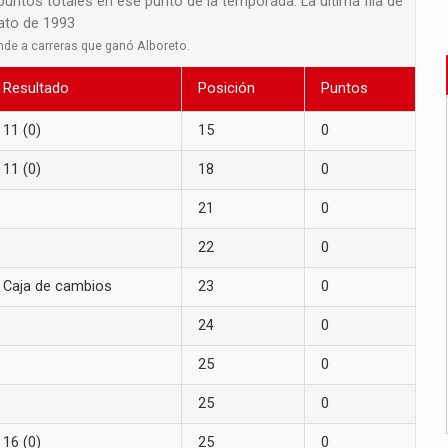
 puntos totales en ese punto de la temporada. La última fila de
nato de 1993
nde a carreras que ganó Alboreto.
Resultado
Posición
Puntos
11 (0)
15
0
11 (0)
18
0
21
0
22
0
Caja de cambios
23
0
24
0
25
0
25
0
16 (0)
25
0