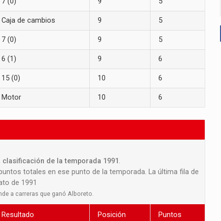
7 (0)
9
5
Caja de cambios
9
5
7 (0)
9
5
6 (1)
9
6
15 (0)
10
6
Motor
10
6
 clasificación de la temporada 1991
.
 puntos totales en ese punto de la temporada. La última fila de
nato de 1991
nde a carreras que ganó Alboreto.
Resultado
Posición
Puntos