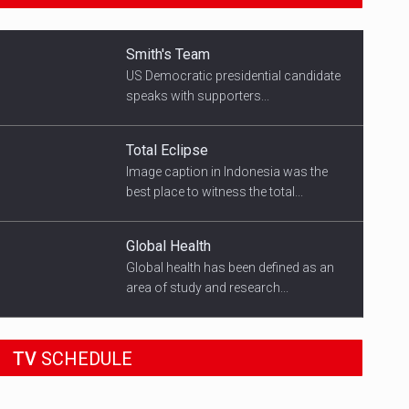
Smith's Team
US Democratic presidential candidate
speaks with supporters...
Total Eclipse
Image caption in Indonesia was the
best place to witness the total...
Global Health
Global health has been defined as an
18:45
area of study and research...
SPORT HEADLINES
Woman in Mission Hills
TV
SCHEDULE
A woman were arrested after he
ALL THE LATEST SPORTS NEWS FROM
AROUND THE WORLD.
allegedly fired off from a car...