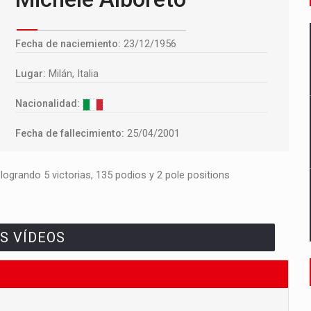
Fecha de naciemiento:
23/12/1956
Lugar:
Milán, Italia
Nacionalidad:
Fecha de fallecimiento:
25/04/2001
ogrando 5 victorias, 135 podios y 2 pole positions
18:00
S VÍDEOS
AROUND THE WORLD
NEW GLOBAL RULES ON FIRMS' TAX
DISCLOSURE URGED BY ECONOMISTS