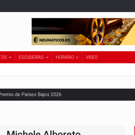
TOS
ESCUDERÍAS
HORARIO
VIDEO
Premio de Países Bajos 2026
Michele Alboreto