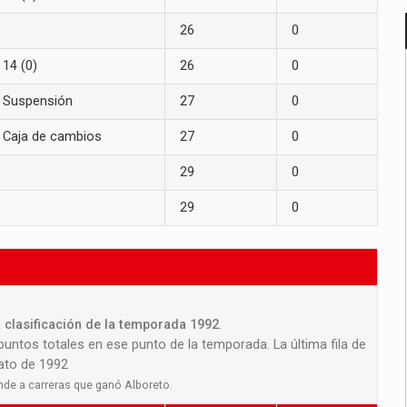
26
0
14 (0)
26
0
Suspensión
27
0
Caja de cambios
27
0
29
0
29
0
 clasificación de la temporada 1992
.
 puntos totales en ese punto de la temporada. La última fila de
nato de 1992
nde a carreras que ganó Alboreto.