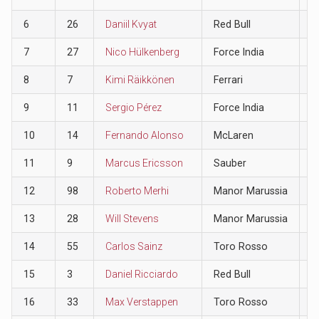
6
26
Daniil Kvyat
Red Bull
8
7
27
Nico Hülkenberg
Force India
6
8
7
Kimi Räikkönen
Ferrari
4
9
11
Sergio Pérez
Force India
2
10
14
Fernando Alonso
McLaren
1
11
9
Marcus Ericsson
Sauber
0
12
98
Roberto Merhi
Manor Marussia
0
13
28
Will Stevens
Manor Marussia
0
14
55
Carlos Sainz
Toro Rosso
0
15
3
Daniel Ricciardo
Red Bull
0
16
33
Max Verstappen
Toro Rosso
0