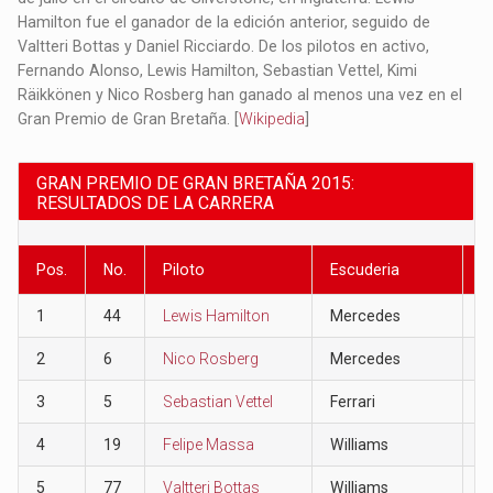
Hamilton fue el ganador de la edición anterior, seguido de
Valtteri Bottas y Daniel Ricciardo. De los pilotos en activo,
Fernando Alonso, Lewis Hamilton, Sebastian Vettel, Kimi
Räikkönen y Nico Rosberg han ganado al menos una vez en el
Gran Premio de Gran Bretaña. [
Wikipedia
]
GRAN PREMIO DE GRAN BRETAÑA 2015:
RESULTADOS DE LA CARRERA
Pos.
No.
Piloto
Escuderia
P
1
44
Lewis Hamilton
Mercedes
2
2
6
Nico Rosberg
Mercedes
1
3
5
Sebastian Vettel
Ferrari
1
4
19
Felipe Massa
Williams
1
5
77
Valtteri Bottas
Williams
1