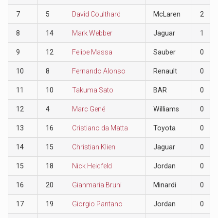
7
5
David Coulthard
McLaren
2
8
14
Mark Webber
Jaguar
1
9
12
Felipe Massa
Sauber
0
10
8
Fernando Alonso
Renault
0
11
10
Takuma Sato
BAR
0
12
4
Marc Gené
Williams
0
13
16
Cristiano da Matta
Toyota
0
14
15
Christian Klien
Jaguar
0
15
18
Nick Heidfeld
Jordan
0
16
20
Gianmaria Bruni
Minardi
0
17
19
Giorgio Pantano
Jordan
0