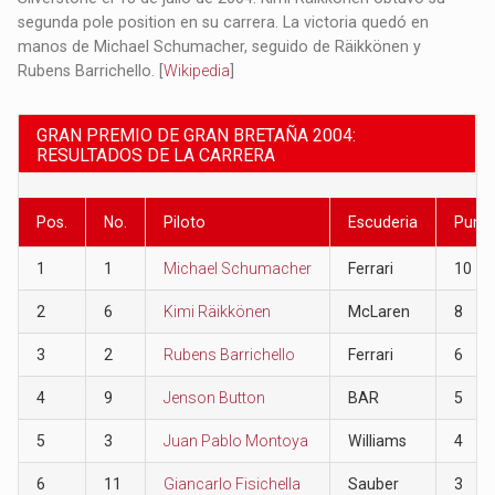
segunda pole position en su carrera. La victoria quedó en
manos de Michael Schumacher, seguido de Räikkönen y
Rubens Barrichello. [
Wikipedia
]
GRAN PREMIO DE GRAN BRETAÑA 2004:
RESULTADOS DE LA CARRERA
Pos.
No.
Piloto
Escuderia
Punt
1
1
Michael Schumacher
Ferrari
10
2
6
Kimi Räikkönen
McLaren
8
3
2
Rubens Barrichello
Ferrari
6
4
9
Jenson Button
BAR
5
5
3
Juan Pablo Montoya
Williams
4
6
11
Giancarlo Fisichella
Sauber
3