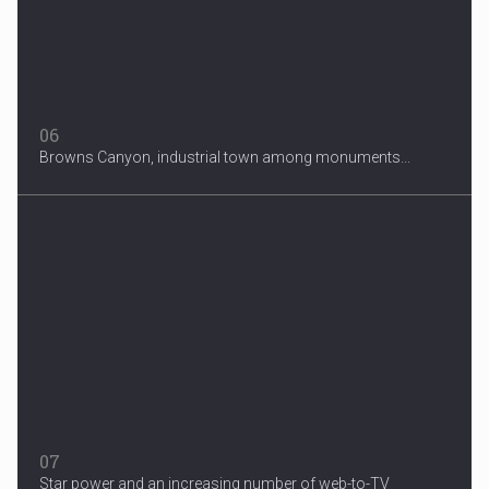
06
Browns Canyon, industrial town among monuments...
07
Star power and an increasing number of web-to-TV