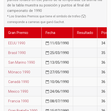
de la tabla muestra su posición y puntos al final del
campeonato de 1990
*
Los Grandes Premios que tiene el simbolo de trofeo (
)
corresponde a carreras que ganó Gachot.
Gran Premio
Fecha
Resultado
Posic
EEUU 1990
11/03/1990
34
Brasil 1990
25/03/1990
35
San Marino 1990
13/05/1990
36
Mónaco 1990
27/05/1990
36
Canadá 1990
10/06/1990
36
Mexico 1990
24/06/1990
36
Francia 1990
08/07/1990
36
Gran Bretaña 1990
15/07/1990
36