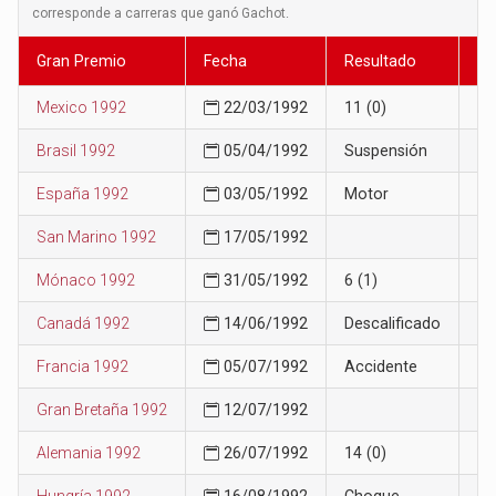
corresponde a carreras que ganó Gachot.
Gran Premio
Fecha
Resultado
Po
Mexico 1992
22/03/1992
11 (0)
14
Brasil 1992
05/04/1992
Suspensión
18
España 1992
03/05/1992
Motor
21
San Marino 1992
17/05/1992
24
Mónaco 1992
31/05/1992
6 (1)
14
Canadá 1992
14/06/1992
Descalificado
16
Francia 1992
05/07/1992
Accidente
16
Gran Bretaña 1992
12/07/1992
16
Alemania 1992
26/07/1992
14 (0)
16
Hungría 1992
16/08/1992
Choque
16