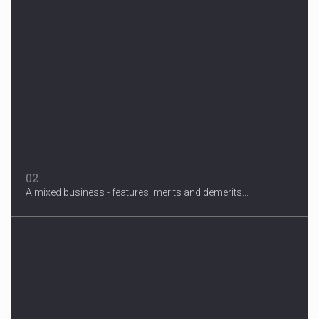
3 Years After Man's Death
Mother hopes renewed reward will help find her son’s killer...
02
A mixed business - features, merits and demerits...
Migrant Crisis
The proposal involves resettling one refugee in Europe for each
one...