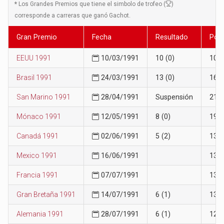
*
Los Grandes Premios que tiene el simbolo de trofeo (
)
corresponde a carreras que ganó Gachot.
Gran Premio
Fecha
Resultado
Posi
EEUU 1991
10/03/1991
10 (0)
10
Brasil 1991
24/03/1991
13 (0)
16
San Marino 1991
28/04/1991
Suspensión
21
Mónaco 1991
12/05/1991
8 (0)
19
Canadá 1991
02/06/1991
5 (2)
13
Mexico 1991
16/06/1991
13
Francia 1991
07/07/1991
13
Gran Bretaña 1991
14/07/1991
6 (1)
13
Alemania 1991
28/07/1991
6 (1)
12