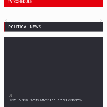
TV
SCHEDULE
ALL THE LATEST SPORTS NEWS FROM
AROUND THE WORLD.
POLITICAL
NEWS
Woman in Mission Hills
A woman were arrested after he allegedly fired off from a car...
01
How Do Non-Profits Affect The Larger Economy?