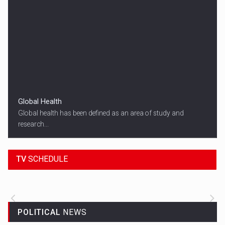
Global Health
Global health has been defined as an area of study and
research...
18:45
SPORT HEADLINES
TV
SCHEDULE
ALL THE LATEST SPORTS NEWS FROM
AROUND THE WORLD.
POLITICAL
NEWS