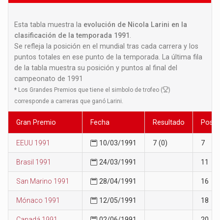
Esta tabla muestra la
evolución de Nicola Larini en la
clasificación de la temporada 1991
.
Se refleja la posición en el mundial tras cada carrera y los
puntos totales en ese punto de la temporada. La última fila
de la tabla muestra su posición y puntos al final del
campeonato de 1991
*
Los Grandes Premios que tiene el simbolo de trofeo (
)
corresponde a carreras que ganó Larini.
Gran Premio
Fecha
Resultado
Posic
EEUU 1991
10/03/1991
7 (0)
7
Brasil 1991
24/03/1991
11
San Marino 1991
28/04/1991
16
Mónaco 1991
12/05/1991
18
Canadá 1991
02/06/1991
20