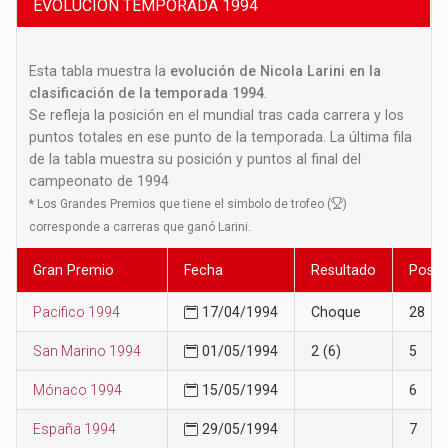
EVOLUCION TEMPORADA 1994
Esta tabla muestra la
evolución de Nicola Larini en la
clasificación de la temporada 1994
.
Se refleja la posición en el mundial tras cada carrera y los
puntos totales en ese punto de la temporada. La última fila
de la tabla muestra su posición y puntos al final del
campeonato de 1994
*
Los Grandes Premios que tiene el simbolo de trofeo (
)
corresponde a carreras que ganó Larini.
Gran Premio
Fecha
Resultado
Posic
Pacifico 1994
17/04/1994
Choque
28
San Marino 1994
01/05/1994
2 (6)
5
Mónaco 1994
15/05/1994
6
España 1994
29/05/1994
7