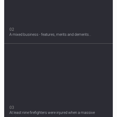
02
A mixed business - features, merits and demerits...
Migrant Crisis
The proposal involves resettling one refugee in Europe for each
one...
03
At least nine firefighters were injured when a massive