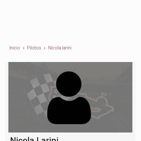
Inicio
Pilotos
Nicola larini
Nicola Larini