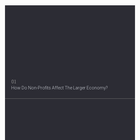
Woman in Mission Hills
A woman were arrested after he allegedly fired off from a car...
01
How Do Non-Profits Affect The Larger Economy?
3 Years After Man's Death
Mother hopes renewed reward will help find her son’s killer...