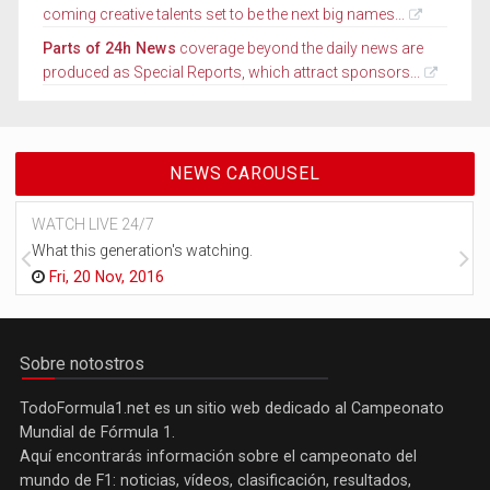
coming creative talents set to be the next big names...
Parts of 24h News
coverage beyond the daily news are
produced as Special Reports, which attract sponsors...
NEWS CAROUSEL
WATCH LIVE 24/7
What this generation's watching.
Fri, 20 Nov, 2016
Sobre notostros
TodoFormula1.net es un sitio web dedicado al Campeonato
Mundial de Fórmula 1.
Aquí encontrarás información sobre el campeonato del
mundo de F1: noticias, vídeos, clasificación, resultados,