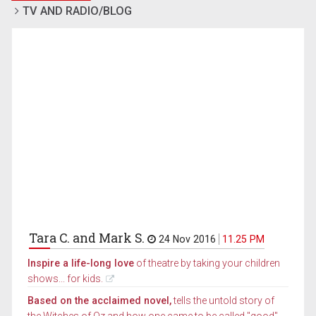
TV AND RADIO/BLOG
Tara C. and Mark S.
24 Nov 2016
11.25 PM
Inspire a life-long love
of theatre by taking your children
shows... for kids.
Based on the acclaimed novel,
tells the untold story of
the Witches of Oz and how one came to be called "good"