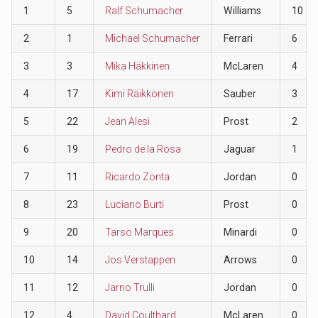
1
5
Ralf Schumacher
Williams
10
2
1
Michael Schumacher
Ferrari
6
3
3
Mika Häkkinen
McLaren
4
4
17
Kimi Räikkönen
Sauber
3
5
22
Jean Alesi
Prost
2
6
19
Pedro de la Rosa
Jaguar
1
7
11
Ricardo Zonta
Jordan
0
8
23
Luciano Burti
Prost
0
9
20
Tarso Marques
Minardi
0
10
14
Jos Verstappen
Arrows
0
11
12
Jarno Trulli
Jordan
0
12
4
David Coulthard
McLaren
0