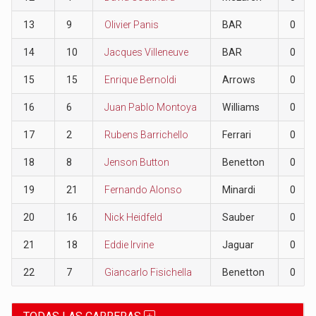
13
9
Olivier Panis
BAR
0
14
10
Jacques Villeneuve
BAR
0
15
15
Enrique Bernoldi
Arrows
0
16
6
Juan Pablo Montoya
Williams
0
17
2
Rubens Barrichello
Ferrari
0
18
8
Jenson Button
Benetton
0
19
21
Fernando Alonso
Minardi
0
20
16
Nick Heidfeld
Sauber
0
21
18
Eddie Irvine
Jaguar
0
22
7
Giancarlo Fisichella
Benetton
0