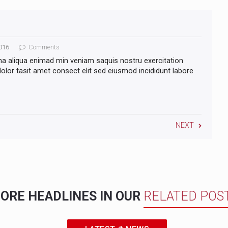
016
Comments
na aliqua enimad min veniam saquis nostru exercitation
lor tasit amet consect elit sed eiusmod incididunt labore
NEXT
ORE HEADLINES IN OUR
RELATED POS