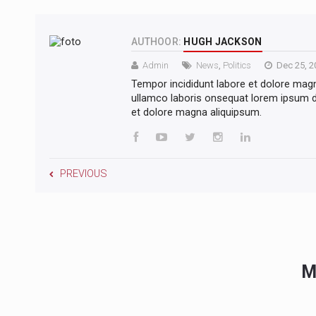
AUTHOOR:
HUGH JACKSON
Admin
News
,
Politics
Dec 25, 2
Tempor incididunt labore et dolore mag
ullamco laboris onsequat lorem ipsum do
et dolore magna aliquipsum.
PREVIOUS
M