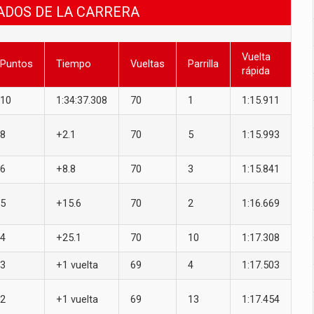
ADOS DE LA CARRERA
Vuelta
Puntos
Tiempo
Vueltas
Parrilla
rápida
10
1:34:37.308
70
1
1:15.911
8
+2.1
70
5
1:15.993
6
+8.8
70
3
1:15.841
5
+15.6
70
2
1:16.669
4
+25.1
70
10
1:17.308
3
+1 vuelta
69
4
1:17.503
2
+1 vuelta
69
13
1:17.454