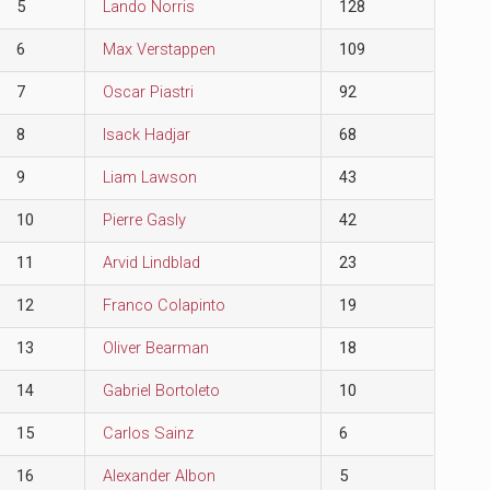
5
Lando Norris
128
6
Max Verstappen
109
7
Oscar Piastri
92
8
Isack Hadjar
68
9
Liam Lawson
43
10
Pierre Gasly
42
11
Arvid Lindblad
23
12
Franco Colapinto
19
13
Oliver Bearman
18
14
Gabriel Bortoleto
10
15
Carlos Sainz
6
16
Alexander Albon
5