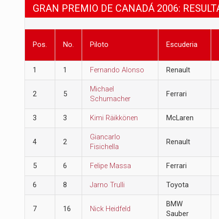
GRAN PREMIO DE CANADÁ 2006: RESULT
Pos.
No.
Piloto
Escuderia
1
1
Fernando Alonso
Renault
Michael
2
5
Ferrari
Schumacher
3
3
Kimi Räikkönen
McLaren
Giancarlo
4
2
Renault
Fisichella
5
6
Felipe Massa
Ferrari
6
8
Jarno Trulli
Toyota
BMW
7
16
Nick Heidfeld
Sauber