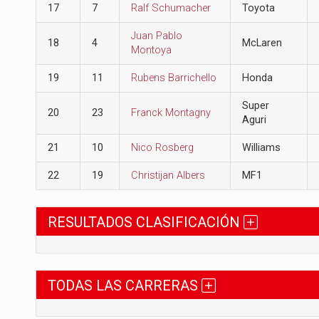
17
7
Ralf Schumacher
Toyota
Juan Pablo
18
4
McLaren
Montoya
19
11
Rubens Barrichello
Honda
Super
20
23
Franck Montagny
Aguri
21
10
Nico Rosberg
Williams
22
19
Christijan Albers
MF1
RESULTADOS CLASIFICACIÓN
TODAS LAS CARRERAS