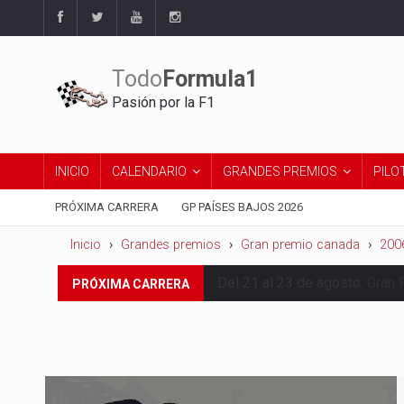
Todo
Formula1
Pasión por la F1
INICIO
CALENDARIO
GRANDES PREMIOS
PILO
PRÓXIMA CARRERA
GP PAÍSES BAJOS 2026
Inicio
Grandes premios
Gran premio canada
200
Del 21 al 23 de agosto:
Gran 
PRÓXIMA CARRERA