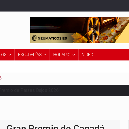
TOS
ESCUDERÍAS
HORARIO
VIDEO
6
Premio de Países Bajos 2026
Gran Premio de Canadá