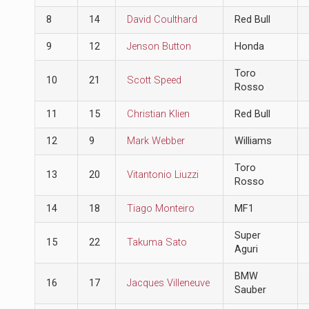
8
14
David Coulthard
Red Bull
9
12
Jenson Button
Honda
Toro
10
21
Scott Speed
Rosso
11
15
Christian Klien
Red Bull
12
9
Mark Webber
Williams
Toro
13
20
Vitantonio Liuzzi
Rosso
14
18
Tiago Monteiro
MF1
Super
15
22
Takuma Sato
Aguri
BMW
16
17
Jacques Villeneuve
Sauber