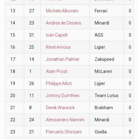
13
27
Michele Alboreto
Ferrari
0
14
23
Andrea de Cesaris
Minardi
0
15
31
Ivan Capelli
AGS
0
16
25
René Arnoux
Ligier
0
17
14
Jonathan Palmer
Zakspeed
0
18
1
Alain Prost
McLaren
0
19
26
Philippe Alliot
Ligier
0
20
11
Johnny Dumfries
Team Lotus
0
21
8
Derek Warwick
Brabham
0
22
24
Alessandro Nannini
Minardi
0
23
21
Piercarlo Ghinzani
Osella
0