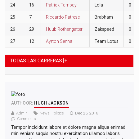
24
16
Patrick Tambay
Lola
0
25
7
Riccardo Patrese
Brabham
0
26
29
Huub Rothengatter
Zakspeed
0
27
12
Ayrton Senna
Team Lotus
0
TODAS LAS CARRERAS
AUTHOOR:
HUGH JACKSON
Admin
News
,
Politics
Dec 25, 2016
Comments
Tempor incididunt labore et dolore magna aliqua enimad
min veniam saquis nostru exercitation ullamco laboris