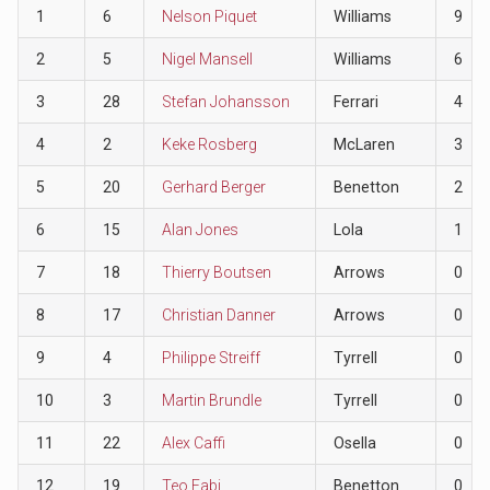
1
6
Nelson Piquet
Williams
9
2
5
Nigel Mansell
Williams
6
3
28
Stefan Johansson
Ferrari
4
4
2
Keke Rosberg
McLaren
3
5
20
Gerhard Berger
Benetton
2
6
15
Alan Jones
Lola
1
7
18
Thierry Boutsen
Arrows
0
8
17
Christian Danner
Arrows
0
9
4
Philippe Streiff
Tyrrell
0
10
3
Martin Brundle
Tyrrell
0
11
22
Alex Caffi
Osella
0
12
19
Teo Fabi
Benetton
0