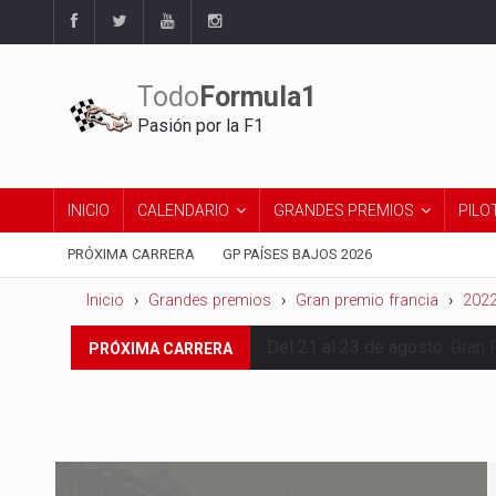
Todo
Formula1
Pasión por la F1
INICIO
CALENDARIO
GRANDES PREMIOS
PILO
PRÓXIMA CARRERA
GP PAÍSES BAJOS 2026
Inicio
Grandes premios
Gran premio francia
202
Del 21 al 23 de agosto:
Gran 
PRÓXIMA CARRERA