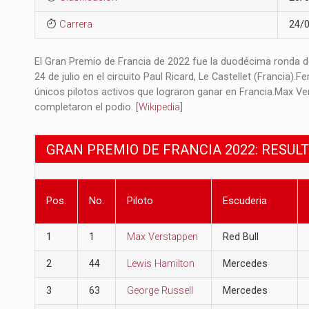
Carrera
24/
El Gran Premio de Francia de 2022 fue la duodécima ronda de
24 de julio en el circuito Paul Ricard, Le Castellet (Francia)
únicos pilotos activos que lograron ganar en Francia.​ Max V
completaron el podio.​ [
Wikipedia
]
GRAN PREMIO DE FRANCIA 2022: RESUL
Pos.
No.
Piloto
Escuderia
1
1
Max Verstappen
Red Bull
2
44
Lewis Hamilton
Mercedes
3
63
George Russell
Mercedes