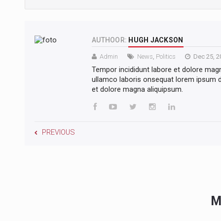
AUTHOOR:
HUGH JACKSON
Admin
News
,
Politics
Dec 25, 2
Tempor incididunt labore et dolore mag
ullamco laboris onsequat lorem ipsum do
et dolore magna aliquipsum.
PREVIOUS
M