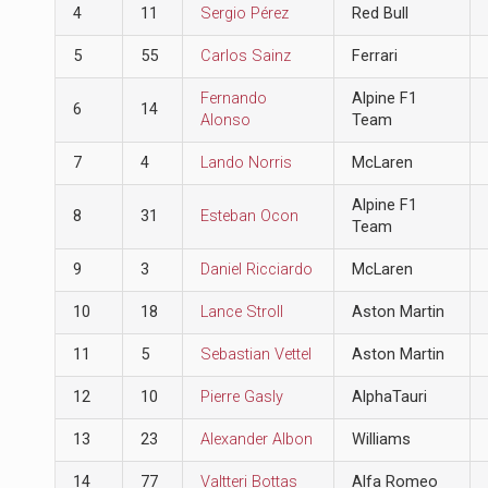
4
11
Sergio Pérez
Red Bull
5
55
Carlos Sainz
Ferrari
Fernando
Alpine F1
6
14
Alonso
Team
7
4
Lando Norris
McLaren
Alpine F1
8
31
Esteban Ocon
Team
9
3
Daniel Ricciardo
McLaren
10
18
Lance Stroll
Aston Martin
11
5
Sebastian Vettel
Aston Martin
12
10
Pierre Gasly
AlphaTauri
13
23
Alexander Albon
Williams
14
77
Valtteri Bottas
Alfa Romeo