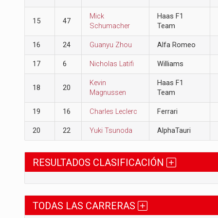
Mick
Haas F1
15
47
Schumacher
Team
16
24
Guanyu Zhou
Alfa Romeo
17
6
Nicholas Latifi
Williams
Kevin
Haas F1
18
20
Magnussen
Team
19
16
Charles Leclerc
Ferrari
20
22
Yuki Tsunoda
AlphaTauri
RESULTADOS CLASIFICACIÓN
TODAS LAS CARRERAS