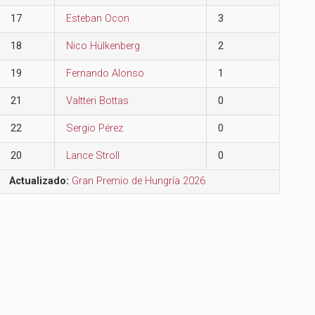
17
Esteban Ocon
3
18
Nico Hülkenberg
2
19
Fernando Alonso
1
21
Valtteri Bottas
0
22
Sergio Pérez
0
20
Lance Stroll
0
Actualizado:
Gran Premio de Hungría 2026