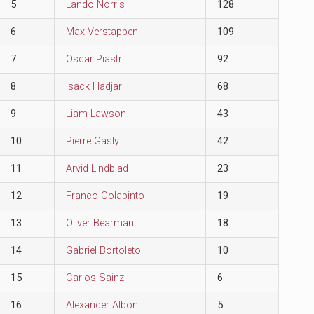
5
Lando Norris
128
6
Max Verstappen
109
7
Oscar Piastri
92
8
Isack Hadjar
68
9
Liam Lawson
43
10
Pierre Gasly
42
11
Arvid Lindblad
23
12
Franco Colapinto
19
13
Oliver Bearman
18
14
Gabriel Bortoleto
10
15
Carlos Sainz
6
16
Alexander Albon
5