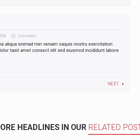
016
Comments
na aliqua enimad min veniam saquis nostru exercitation
lor tasit amet consect elit sed eiusmod incididunt labore
NEXT
ORE HEADLINES IN OUR
RELATED POS