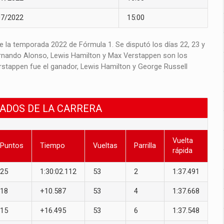
07/2022
15:00
 la temporada 2022 de Fórmula 1. Se disputó los días 22, 23 y
.​ Fernando Alonso, Lewis Hamilton y Max Verstappen son los
erstappen fue el ganador, Lewis Hamilton y George Russell
TADOS DE LA CARRERA
Vuelta
Puntos
Tiempo
Vueltas
Parrilla
rápida
25
1:30:02.112
53
2
1:37.491
18
+10.587
53
4
1:37.668
15
+16.495
53
6
1:37.548