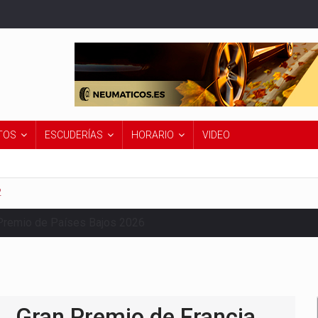
TOS
ESCUDERÍAS
HORARIO
VIDEO
2
Premio de Países Bajos 2026
Gran Premio de Francia