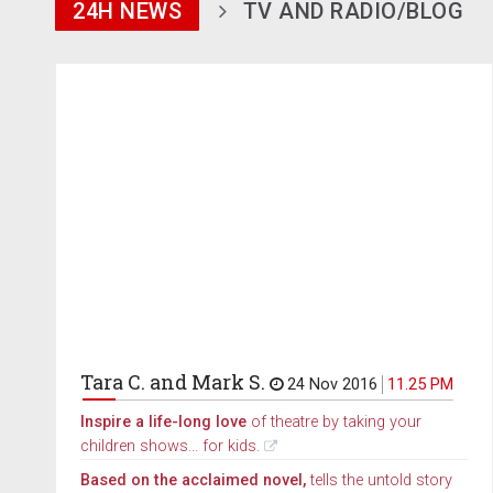
24H NEWS
TV AND RADIO/BLOG
Tara C. and Mark S.
24 Nov 2016
11.25 PM
Inspire a life-long love
of theatre by taking your
children shows... for kids.
Based on the acclaimed novel,
tells the untold story