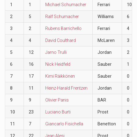
1
1
Michael Schumacher
Ferrari
10
2
5
Ralf Schumacher
Williams
6
3
2
Rubens Barrichello
Ferrari
4
4
4
David Coulthard
McLaren
3
5
12
Jarno Trulli
Jordan
2
6
16
Nick Heidfeld
Sauber
1
7
17
Kimi Räikkönen
Sauber
0
8
11
Heinz-Harald Frentzen
Jordan
0
9
9
Olivier Panis
BAR
0
10
23
Luciano Burti
Prost
0
11
7
Giancarlo Fisichella
Benetton
0
12
22
Jean Alesi
Prost
0