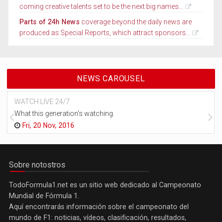
coming creative talents set to be the next big names...
Parts of 24h News
coverage beyond the daily news are
produced as Special Reports, which attract sponsors...
NEWS CAROUSEL
WATCH LIVE 24/7
What this generation's watching.
Fri, 20 Nov, 2016
Sobre notostros
TodoFormula1.net es un sitio web dedicado al Campeonato
Mundial de Fórmula 1.
Aquí encontrarás información sobre el campeonato del
mundo de F1: noticias, vídeos, clasificación, resultados,