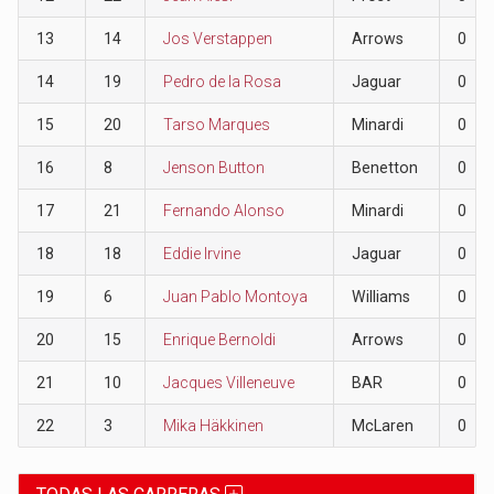
13
14
Jos Verstappen
Arrows
0
14
19
Pedro de la Rosa
Jaguar
0
15
20
Tarso Marques
Minardi
0
16
8
Jenson Button
Benetton
0
17
21
Fernando Alonso
Minardi
0
18
18
Eddie Irvine
Jaguar
0
19
6
Juan Pablo Montoya
Williams
0
20
15
Enrique Bernoldi
Arrows
0
21
10
Jacques Villeneuve
BAR
0
22
3
Mika Häkkinen
McLaren
0