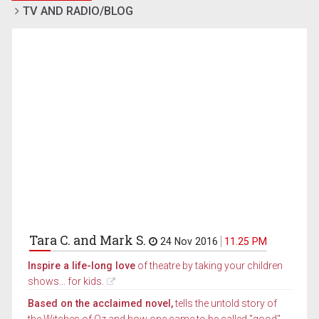
TV AND RADIO/BLOG
Tara C. and Mark S.
24 Nov 2016
11.25 PM
Inspire a life-long love
of theatre by taking your children
shows... for kids.
Based on the acclaimed novel,
tells the untold story of
the Witches of Oz and how one came to be called "good"