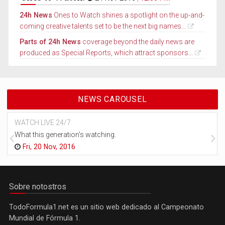
24h News
Ones to Watch shines a spotlight on the up-and-
coming creative talents set to be the next big names...
Parts of 24h News
coverage beyond the daily news are
produced as Special Reports, which attract sponsors...
NEWS CAROUSEL
WATCH LIVE 24/7
What this generation's watching.
Fri, 20 Nov, 2016
Sobre notostros
TodoFormula1.net es un sitio web dedicado al Campeonato
Mundial de Fórmula 1.