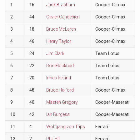
1
16
Jack Brabham
Cooper-Climax
2
44
Olivier Gendebien
Cooper-Climax
3
18
Bruce McLaren
Cooper-Climax
4
46
Henry Taylor
Cooper-Climax
5
24
Jim Clark
Team Lotus
6
22
Ron Flockhart
Team Lotus
7
20
Innes Ireland
Team Lotus
8
48
Bruce Halford
Cooper-Climax
9
40
Masten Gregory
Cooper-Maserati
10
42
Ian Burgess
Cooper-Maserati
11
4
Wolfgang von Trips
Ferrari
12
2
Phil Hill
Ferrari