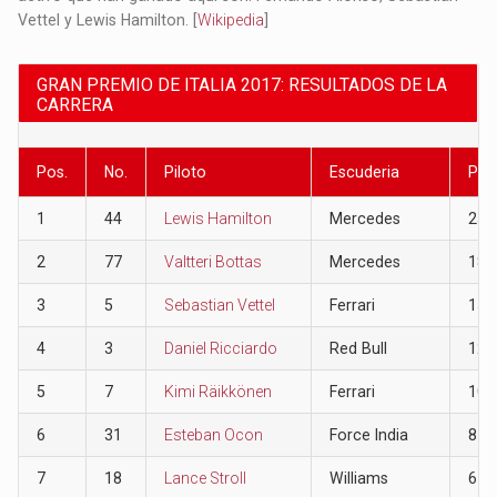
Vettel y Lewis Hamilton. [
Wikipedia
]
GRAN PREMIO DE ITALIA 2017: RESULTADOS DE LA
CARRERA
Pos.
No.
Piloto
Escuderia
Pun
1
44
Lewis Hamilton
Mercedes
25
2
77
Valtteri Bottas
Mercedes
18
3
5
Sebastian Vettel
Ferrari
15
4
3
Daniel Ricciardo
Red Bull
12
5
7
Kimi Räikkönen
Ferrari
10
6
31
Esteban Ocon
Force India
8
7
18
Lance Stroll
Williams
6