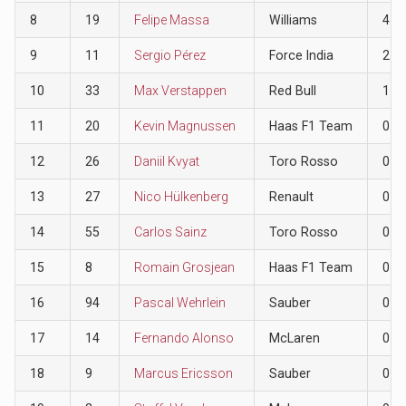
8
19
Felipe Massa
Williams
4
9
11
Sergio Pérez
Force India
2
10
33
Max Verstappen
Red Bull
1
11
20
Kevin Magnussen
Haas F1 Team
0
12
26
Daniil Kvyat
Toro Rosso
0
13
27
Nico Hülkenberg
Renault
0
14
55
Carlos Sainz
Toro Rosso
0
15
8
Romain Grosjean
Haas F1 Team
0
16
94
Pascal Wehrlein
Sauber
0
17
14
Fernando Alonso
McLaren
0
18
9
Marcus Ericsson
Sauber
0