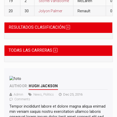
19
2
Stoffel Vandoorne
McLaren
0
20
30
Jolyon Palmer
Renault
0
RESULTADOS CLASIFICACIÓN
TODAS LAS CARRERAS
AUTHOOR:
HUGH JACKSON
Admin
News
,
Politics
Dec 25, 2016
Comments
Tempor incididunt labore et dolore magna aliqua enimad
min veniam saquis nostru exercitation ullamco laboris
onsequat lorem ipsum dolor tasit amet consect elit sed