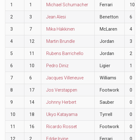
1
1
Michael Schumacher
Ferrari
10
2
3
Jean Alesi
Benetton
6
3
7
Mika Häkkinen
McLaren
4
4
12
Martin Brundle
Jordan
3
5
11
Rubens Barrichello
Jordan
2
6
10
Pedro Diniz
Ligier
1
7
6
Jacques Villeneuve
Williams
0
8
17
Jos Verstappen
Footwork
0
9
14
Johnny Herbert
Sauber
0
10
18
Ukyo Katayama
Tyrrell
0
11
16
Ricardo Rosset
Footwork
0
12
2
Eddie Irvine
Ferrari
0