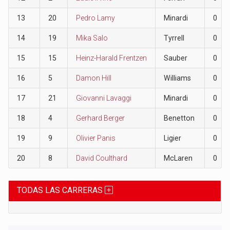
13
20
Pedro Lamy
Minardi
0
14
19
Mika Salo
Tyrrell
0
15
15
Heinz-Harald Frentzen
Sauber
0
16
5
Damon Hill
Williams
0
17
21
Giovanni Lavaggi
Minardi
0
18
4
Gerhard Berger
Benetton
0
19
9
Olivier Panis
Ligier
0
20
8
David Coulthard
McLaren
0
TODAS LAS CARRERAS